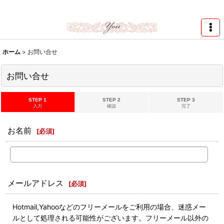
★スワロ122円～、UVレジン、デコパージュ、トールペイント、シルクスク
リーン激安★
ホーム
>
お問い合せ
お問い合せ
STEP 1
STEP 2
STEP 3
入力
確認
完了
お名前
[
必須
]
メールアドレス
[
必須
]
Hotmail,Yahooなどのフリーメールをご利用の場合、迷惑メー
ルとして処理される可能性がございます。フリーメール以外の