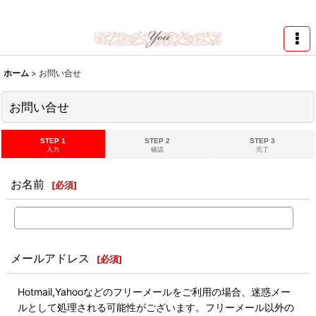
★スワロ122円～、UVレジン、デコパージュ、トールペイント、シルクスク
リーン激安★
ホーム
>
お問い合せ
お問い合せ
STEP 1
STEP 2
STEP 3
入力
確認
完了
お名前
[
必須
]
メールアドレス
[
必須
]
Hotmail,Yahooなどのフリーメールをご利用の場合、迷惑メー
ルとして処理される可能性がございます。フリーメール以外の