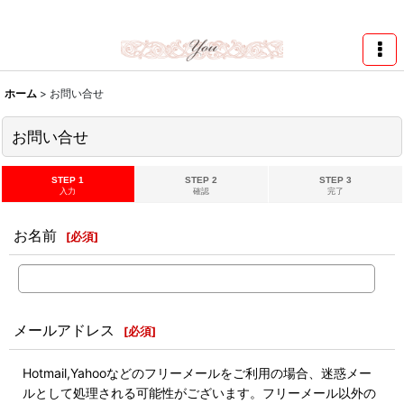
★スワロ122円～、UVレジン、デコパージュ、トールペイント、シルクスク
リーン激安★
ホーム
>
お問い合せ
お問い合せ
STEP 1
STEP 2
STEP 3
入力
確認
完了
お名前
[
必須
]
メールアドレス
[
必須
]
Hotmail,Yahooなどのフリーメールをご利用の場合、迷惑メー
ルとして処理される可能性がございます。フリーメール以外の