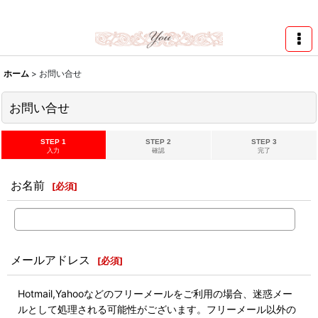
★スワロ122円～、UVレジン、デコパージュ、トールペイント、シルクスク
リーン激安★
ホーム
>
お問い合せ
お問い合せ
STEP 1
STEP 2
STEP 3
入力
確認
完了
お名前
[
必須
]
メールアドレス
[
必須
]
Hotmail,Yahooなどのフリーメールをご利用の場合、迷惑メー
ルとして処理される可能性がございます。フリーメール以外の