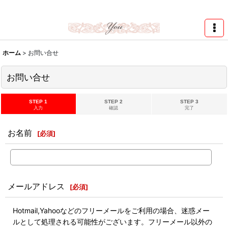
★スワロ122円～、UVレジン、デコパージュ、トールペイント、シルクスク
リーン激安★
ホーム
>
お問い合せ
お問い合せ
STEP 1
STEP 2
STEP 3
入力
確認
完了
お名前
[
必須
]
メールアドレス
[
必須
]
Hotmail,Yahooなどのフリーメールをご利用の場合、迷惑メー
ルとして処理される可能性がございます。フリーメール以外の