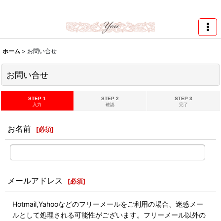
★スワロ122円～、UVレジン、デコパージュ、トールペイント、シルクスク
リーン激安★
ホーム
>
お問い合せ
お問い合せ
STEP 1
STEP 2
STEP 3
入力
確認
完了
お名前
[
必須
]
メールアドレス
[
必須
]
Hotmail,Yahooなどのフリーメールをご利用の場合、迷惑メー
ルとして処理される可能性がございます。フリーメール以外の