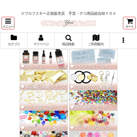
★スワロ122円～、UVレジン、デコパージュ、トールペイント、シルクスク
リーン激安★
スワロフスキー正規販売店 手芸・デコ用品総合卸ＹＯＵ
メニュー
カート
カテゴリ
マイページ
商品検索
ご利用案内