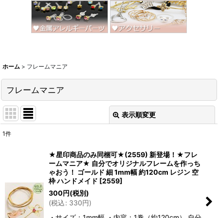
ホーム
>
フレームマニア
フレームマニア
表示順変更
閉じる
1
件
表示数
:
★星印商品のみ同梱可★(2559) 新登場！★フレ
ームマニア★ 自分でオリジナルフレームを作っち
並び順
:
ゃおう！ ゴールド 細 1mm幅 約120cm レジン 空
枠 ハンドメイド
[
2559
]
300
円
(税別)
絞り込む
(
税込
:
330
円
)
・サイズ：1mm幅 ・内容：1巻（約120cm） 自分