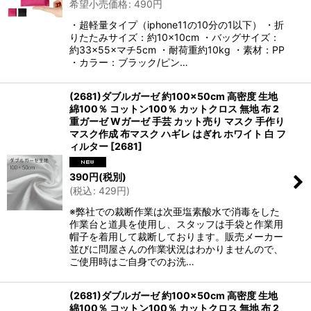
希望小売価格
:
490
円
・超軽量タイプ（iphone11の10分の1以下） ・折
りたたみサイズ：約10×10cm ・バッグサイズ：
約33×55×マチ5cm ・耐荷重約10kg ・素材：PP
・カラー：ブラック/ピン…
(2681)ダブルガーゼ 約100×50cm 高密度 生地
綿100％ コットン100％ カットクロス 無地 布 2
重ガーゼ Wガーゼ 手芸 カット売り マスク 手作り
マスク作成 布マスク ハギレ はぎれ ホワイト 白 フ
ィルター
[
2681
]
390
円
(税別)
(
税込
:
429
円
)
※弊社での裁断作業は次亜塩素酸水で消毒をした
作業台と道具を使用し、スタッフは手袋と作業用
帽子を着用して裁断しております。販売メーカー
並びに問屋さんの作業状況はわかりませんので、
ご使用時はご自身でのお洗…
(2681)ダブルガーゼ 約100×50cm 高密度 生地
綿100％ コットン100％ カットクロス 無地 布 2