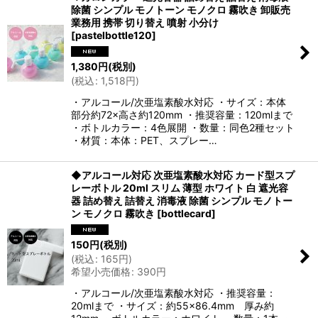
除菌 シンプル モノトーン モノクロ 霧吹き 卸販売
業務用 携帯 切り替え 噴射 小分け
[
pastelbottle120
]
1,380
円
(税別)
(
税込
:
1,518
円
)
・アルコール/次亜塩素酸水対応 ・サイズ：本体
部分約72×高さ約120mm ・推奨容量：120mlまで
・ボトルカラー：4色展開 ・数量：同色2種セット
・材質：本体：PET、スプレー…
◆アルコール対応 次亜塩素酸水対応 カード型スプ
レーボトル 20ml スリム 薄型 ホワイト 白 遮光容
器 詰め替え 詰替え 消毒液 除菌 シンプル モノトー
ン モノクロ 霧吹き
[
bottlecard
]
150
円
(税別)
(
税込
:
165
円
)
希望小売価格
:
390
円
・アルコール/次亜塩素酸水対応 ・推奨容量：
20mlまで ・サイズ：約55×86.4mm 厚み約