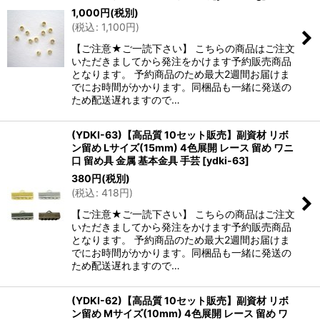
1,000
円
(税別)
(
税込
:
1,100
円
)
【ご注意★ご一読下さい】 こちらの商品はご注文
いただきましてから発注をかけます予約販売商品
となります。 予約商品のため最大2週間お届けま
でにお時間がかかります。同梱品も一緒に発送の
ため配送遅れますので…
(YDKI-63)【高品質 10セット販売】副資材 リボ
ン留め Lサイズ(15mm) 4色展開 レース 留め ワニ
口 留め具 金属 基本金具 手芸
[
ydki-63
]
380
円
(税別)
(
税込
:
418
円
)
【ご注意★ご一読下さい】 こちらの商品はご注文
いただきましてから発注をかけます予約販売商品
となります。 予約商品のため最大2週間お届けま
でにお時間がかかります。同梱品も一緒に発送の
ため配送遅れますので…
(YDKI-62)【高品質 10セット販売】副資材 リボ
ン留め Mサイズ(10mm) 4色展開 レース 留め ワ