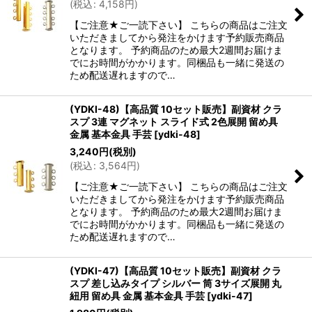
(
税込
:
4,158
円
)
【ご注意★ご一読下さい】 こちらの商品はご注文
いただきましてから発注をかけます予約販売商品
となります。 予約商品のため最大2週間お届けま
でにお時間がかかります。同梱品も一緒に発送の
ため配送遅れますので…
(YDKI-48)【高品質 10セット販売】副資材 クラ
スプ 3連 マグネット スライド式 2色展開 留め具
金属 基本金具 手芸
[
ydki-48
]
3,240
円
(税別)
(
税込
:
3,564
円
)
【ご注意★ご一読下さい】 こちらの商品はご注文
いただきましてから発注をかけます予約販売商品
となります。 予約商品のため最大2週間お届けま
でにお時間がかかります。同梱品も一緒に発送の
ため配送遅れますので…
(YDKI-47)【高品質 10セット販売】副資材 クラ
スプ 差し込みタイプ シルバー 筒 3サイズ展開 丸
紐用 留め具 金属 基本金具 手芸
[
ydki-47
]