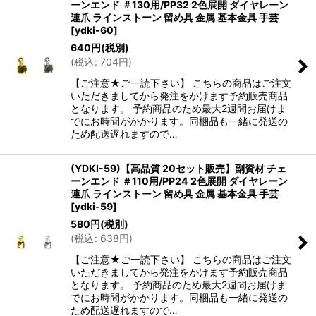
ーンエンド ＃130用/PP32 2色展開 ダイヤレーン
連爪 ラインストーン 留め具 金属 基本金具 手芸
[
ydki-60
]
640
円
(税別)
(
税込
:
704
円
)
【ご注意★ご一読下さい】 こちらの商品はご注文
いただきましてから発注をかけます予約販売商品
となります。 予約商品のため最大2週間お届けま
でにお時間がかかります。同梱品も一緒に発送の
ため配送遅れますので…
(YDKI-59)【高品質 20セット販売】副資材 チェ
ーンエンド ＃110用/PP24 2色展開 ダイヤレーン
連爪 ラインストーン 留め具 金属 基本金具 手芸
[
ydki-59
]
580
円
(税別)
(
税込
:
638
円
)
【ご注意★ご一読下さい】 こちらの商品はご注文
いただきましてから発注をかけます予約販売商品
となります。 予約商品のため最大2週間お届けま
でにお時間がかかります。同梱品も一緒に発送の
ため配送遅れますので…