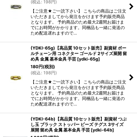
(
税込
:
198
円
)
【ご注意★ご一読下さい】 こちらの商品はご注文
いただきましてから発注をかけます予約販売商品
となります。 予約商品のため最大2週間お届けま
でにお時間がかかります。同梱品も一緒に発送の
ため配送遅れますので…
(YDKI-65g)【高品質 10セット販売】副資材 ボー
ルチェーン用 コネクター ゴールド 2サイズ展開 留
め具 金属 基本金具 手芸
[
ydki-65g
]
180
円
(税別)
(
税込
:
198
円
)
【ご注意★ご一読下さい】 こちらの商品はご注文
いただきましてから発注をかけます予約販売商品
となります。 予約商品のため最大2週間お届けま
でにお時間がかかります。同梱品も一緒に発送の
ため配送遅れますので…
(YDKI-64b)【高品質 10セット販売】副資材 つぶ
し玉 ブラック ストッパー ビーズ テグス 3サイズ
展開 留め具 金属 基本金具 手芸
[
ydki-64b
]