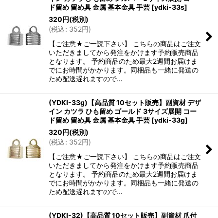
ド留め 留め具 金属 基本金具 手芸
[
ydki-33s
]
320
円
(税別)
(
税込
:
352
円
)
【ご注意★ご一読下さい】 こちらの商品はご注文
いただきましてから発注をかけます予約販売商品
となります。 予約商品のため最大2週間お届けま
でにお時間がかかります。同梱品も一緒に発送の
ため配送遅れますので…
(YDKI-33g)【高品質 10セット販売】副資材 デザ
イン カツラ ひも留め ゴールド 3サイズ展開 コー
ド留め 留め具 金属 基本金具 手芸
[
ydki-33g
]
320
円
(税別)
(
税込
:
352
円
)
【ご注意★ご一読下さい】 こちらの商品はご注文
いただきましてから発注をかけます予約販売商品
となります。 予約商品のため最大2週間お届けま
でにお時間がかかります。同梱品も一緒に発送の
ため配送遅れますので…
(YDKI-32)【高品質 10セット販売】副資材 爪付