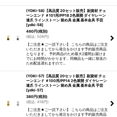
(YDKI-58)【高品質 20セット販売】副資材 チェ
ーンエンド ＃101用/PP18 2色展開 ダイヤレーン
連爪 ラインストーン 留め具 金属 基本金具 手芸
[
ydki-58
]
460
円
(税別)
(
税込
:
506
円
)
【ご注意★ご一読下さい】 こちらの商品はご注文
いただきましてから発注をかけます予約販売商品
となります。 予約商品のため最大2週間お届けま
でにお時間がかかります。同梱品も一緒に発送の
ため配送遅れますので…
(YDKI-57)【高品質 20セット販売】副資材 チェ
ーンエンド ＃100用/PP14 2色展開 ダイヤレーン
連爪 ラインストーン 留め具 金属 基本金具 手芸
[
ydki-57
]
380
円
(税別)
(
税込
:
418
円
)
【ご注意★ご一読下さい】 こちらの商品はご注文
いただきましてから発注をかけます予約販売商品