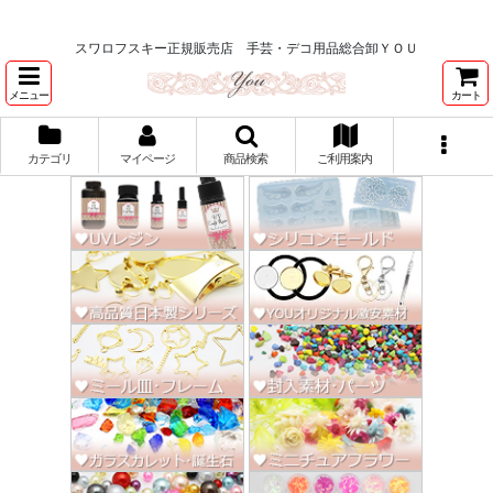
★スワロ122円～、UVレジン、デコパージュ、トールペイント、シルクスク
リーン激安★
スワロフスキー正規販売店 手芸・デコ用品総合卸ＹＯＵ
メニュー
カート
カテゴリ
マイページ
商品検索
ご利用案内