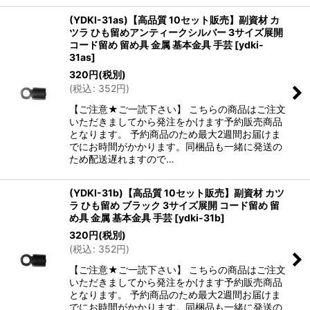
(YDKI-31as)【高品質 10セット販売】副資材 カ
ツラ ひも留めアンティークシルバー 3サイズ展開
コード留め 留め具 金属 基本金具 手芸
[
ydki-
31as
]
320
円
(税別)
(
税込
:
352
円
)
【ご注意★ご一読下さい】 こちらの商品はご注文
いただきましてから発注をかけます予約販売商品
となります。 予約商品のため最大2週間お届けま
でにお時間がかかります。同梱品も一緒に発送の
ため配送遅れますので…
(YDKI-31b)【高品質 10セット販売】副資材 カツ
ラ ひも留め ブラック 3サイズ展開 コード留め 留
め具 金属 基本金具 手芸
[
ydki-31b
]
320
円
(税別)
(
税込
:
352
円
)
【ご注意★ご一読下さい】 こちらの商品はご注文
いただきましてから発注をかけます予約販売商品
となります。 予約商品のため最大2週間お届けま
でにお時間がかかります。同梱品も一緒に発送の