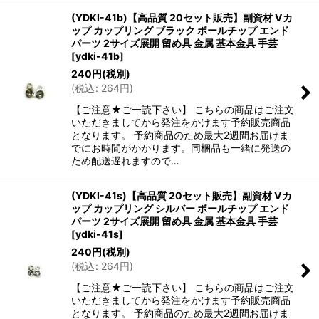
(YDKI-41b)【高品質 20セット販売】副資材 Vカ
ップ カップリング ブラック ボールチップ エンド
パーツ 2サイズ展開 留め具 金属 基本金具 手芸
[
ydki-41b
]
240
円
(税別)
(
税込
:
264
円
)
【ご注意★ご一読下さい】 こちらの商品はご注文
いただきましてから発注をかけます予約販売商品
となります。 予約商品のため最大2週間お届けま
でにお時間がかかります。同梱品も一緒に発送の
ため配送遅れますので…
(YDKI-41s)【高品質 20セット販売】副資材 Vカ
ップ カップリング シルバー ボールチップ エンド
パーツ 2サイズ展開 留め具 金属 基本金具 手芸
[
ydki-41s
]
240
円
(税別)
(
税込
:
264
円
)
【ご注意★ご一読下さい】 こちらの商品はご注文
いただきましてから発注をかけます予約販売商品
となります。 予約商品のため最大2週間お届けま