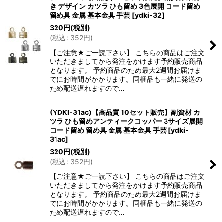
き デザイン カツラ ひも留め 3色展開 コード留め
留め具 金属 基本金具 手芸
[
ydki-32
]
320
円
(税別)
(
税込
:
352
円
)
【ご注意★ご一読下さい】 こちらの商品はご注文
いただきましてから発注をかけます予約販売商品
となります。 予約商品のため最大2週間お届けま
でにお時間がかかります。同梱品も一緒に発送の
ため配送遅れますので…
(YDKI-31ac)【高品質 10セット販売】副資材 カ
ツラ ひも留めアンティークコッパー 3サイズ展開
コード留め 留め具 金属 基本金具 手芸
[
ydki-
31ac
]
320
円
(税別)
(
税込
:
352
円
)
【ご注意★ご一読下さい】 こちらの商品はご注文
いただきましてから発注をかけます予約販売商品
となります。 予約商品のため最大2週間お届けま
でにお時間がかかります。同梱品も一緒に発送の
ため配送遅れますので…