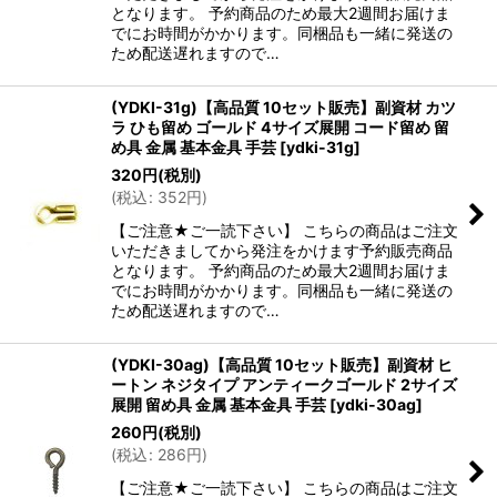
となります。 予約商品のため最大2週間お届けま
でにお時間がかかります。同梱品も一緒に発送の
ため配送遅れますので…
(YDKI-31g)【高品質 10セット販売】副資材 カツ
ラ ひも留め ゴールド 4サイズ展開 コード留め 留
め具 金属 基本金具 手芸
[
ydki-31g
]
320
円
(税別)
(
税込
:
352
円
)
【ご注意★ご一読下さい】 こちらの商品はご注文
いただきましてから発注をかけます予約販売商品
となります。 予約商品のため最大2週間お届けま
でにお時間がかかります。同梱品も一緒に発送の
ため配送遅れますので…
(YDKI-30ag)【高品質 10セット販売】副資材 ヒ
ートン ネジタイプ アンティークゴールド 2サイズ
展開 留め具 金属 基本金具 手芸
[
ydki-30ag
]
260
円
(税別)
(
税込
:
286
円
)
【ご注意★ご一読下さい】 こちらの商品はご注文