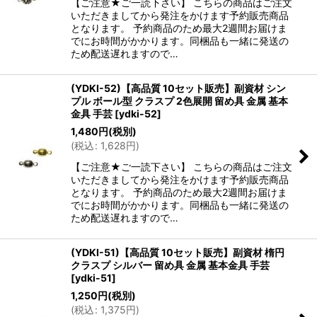
【ご注意★ご一読下さい】 こちらの商品はご注文
いただきましてから発注をかけます予約販売商品
となります。 予約商品のため最大2週間お届けま
でにお時間がかかります。同梱品も一緒に発送の
ため配送遅れますので…
(YDKI-52)【高品質 10セット販売】副資材 シン
プル ボール型 クラスプ 2色展開 留め具 金属 基本
金具 手芸
[
ydki-52
]
1,480
円
(税別)
(
税込
:
1,628
円
)
【ご注意★ご一読下さい】 こちらの商品はご注文
いただきましてから発注をかけます予約販売商品
となります。 予約商品のため最大2週間お届けま
でにお時間がかかります。同梱品も一緒に発送の
ため配送遅れますので…
(YDKI-51)【高品質 10セット販売】副資材 楕円
クラスプ シルバー 留め具 金属 基本金具 手芸
[
ydki-51
]
1,250
円
(税別)
(
税込
:
1,375
円
)