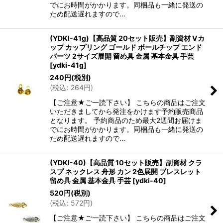
でにお時間がかかります。同梱品も一緒に発送の
ため配送遅れますので…
(YDKI-41g)【高品質 20セット販売】副資材 Vカ
ップ カップリング ゴールド ボールチップ エンド
パーツ 2サイズ展開 留め具 金属 基本金具 手芸
[
ydki-41g
]
240
円
(税別)
(
税込
:
264
円
)
【ご注意★ご一読下さい】 こちらの商品はご注文
いただきましてから発注をかけます予約販売商品
となります。 予約商品のため最大2週間お届けま
でにお時間がかかります。同梱品も一緒に発送の
ため配送遅れますので…
(YDKI-40)【高品質 10セット販売】副資材 クラ
スプ ネックレス 舟形 カン 2色展開 ブレスレット
留め具 金属 基本金具 手芸
[
ydki-40
]
520
円
(税別)
(
税込
:
572
円
)
【ご注意★ご一読下さい】 こちらの商品はご注文