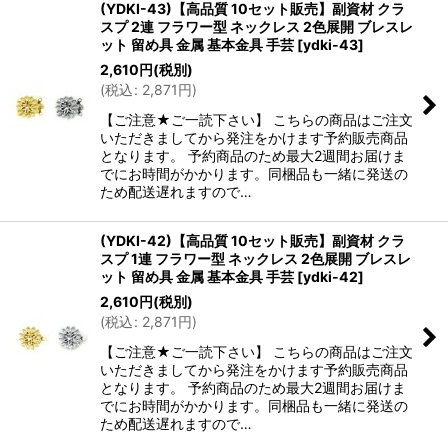
(YDKI-43)【高品質 10セット販売】副資材 クラ
スプ 2連 フラワー型 ネックレス 2色展開 ブレスレ
ット 留め具 金属 基本金具 手芸
[
ydki-43
]
2,610
円
(税別)
(
税込
:
2,871
円
)
【ご注意★ご一読下さい】 こちらの商品はご注文
いただきましてから発注をかけます予約販売商品
となります。 予約商品のため最大2週間お届けま
でにお時間がかかります。同梱品も一緒に発送の
ため配送遅れますので…
(YDKI-42)【高品質 10セット販売】副資材 クラ
スプ 1連 フラワー型 ネックレス 2色展開 ブレスレ
ット 留め具 金属 基本金具 手芸
[
ydki-42
]
2,610
円
(税別)
(
税込
:
2,871
円
)
【ご注意★ご一読下さい】 こちらの商品はご注文
いただきましてから発注をかけます予約販売商品
となります。 予約商品のため最大2週間お届けま
でにお時間がかかります。同梱品も一緒に発送の
ため配送遅れますので…