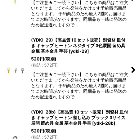
【ご注意★ご一読下さい】 こちらの商品はご注文
いただきましてから発注をかけます予約販売商品
となります。 予約商品のため最大2週間お届けま
でにお時間がかかります。同梱品も一緒に発送の
ため配送遅れますので…
(YDKI-29)【高品質 10セット販売】副資材 皿付
き キャップ ヒートン ネジタイプ 3色展開 留め具
金属 基本金具 手芸
[
ydki-29
]
520
円
(税別)
(
税込
:
572
円
)
【ご注意★ご一読下さい】 こちらの商品はご注文
いただきましてから発注をかけます予約販売商品
となります。 予約商品のため最大2週間お届けま
でにお時間がかかります。同梱品も一緒に発送の
ため配送遅れますので…
(YDKI-28b)【高品質 10セット販売】副資材 皿付
き キャップ ヒートン 差し込み ブラック 3サイズ
展開 留め具 金属 基本金具 手芸
[
ydki-28b
]
520
円
(税別)
(
税込
:
572
円
)