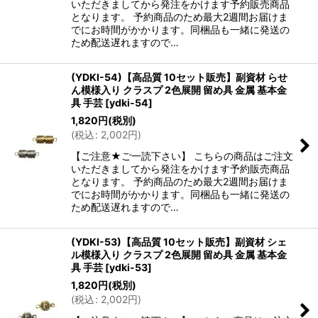
いただきましてから発注をかけます予約販売商品
となります。 予約商品のため最大2週間お届けま
でにお時間がかかります。同梱品も一緒に発送の
ため配送遅れますので…
(YDKI-54)【高品質 10セット販売】副資材 らせ
ん模様入り クラスプ 2色展開 留め具 金属 基本金
具 手芸
[
ydki-54
]
1,820
円
(税別)
(
税込
:
2,002
円
)
【ご注意★ご一読下さい】 こちらの商品はご注文
いただきましてから発注をかけます予約販売商品
となります。 予約商品のため最大2週間お届けま
でにお時間がかかります。同梱品も一緒に発送の
ため配送遅れますので…
(YDKI-53)【高品質 10セット販売】副資材 シェ
ル模様入り クラスプ 2色展開 留め具 金属 基本金
具 手芸
[
ydki-53
]
1,820
円
(税別)
(
税込
:
2,002
円
)