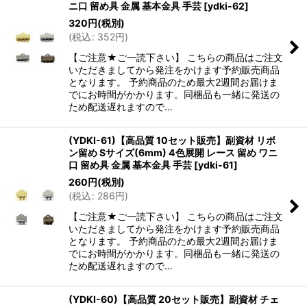
ニ口 留め具 金属 基本金具 手芸
[
ydki-62
]
320
円
(税別)
(
税込
:
352
円
)
【ご注意★ご一読下さい】 こちらの商品はご注文
いただきましてから発注をかけます予約販売商品
となります。 予約商品のため最大2週間お届けま
でにお時間がかかります。同梱品も一緒に発送の
ため配送遅れますので…
(YDKI-61)【高品質 10セット販売】副資材 リボ
ン留め Sサイズ(6mm) 4色展開 レース 留め ワニ
口 留め具 金属 基本金具 手芸
[
ydki-61
]
260
円
(税別)
(
税込
:
286
円
)
【ご注意★ご一読下さい】 こちらの商品はご注文
いただきましてから発注をかけます予約販売商品
となります。 予約商品のため最大2週間お届けま
でにお時間がかかります。同梱品も一緒に発送の
ため配送遅れますので…
(YDKI-60)【高品質 20セット販売】副資材 チェ