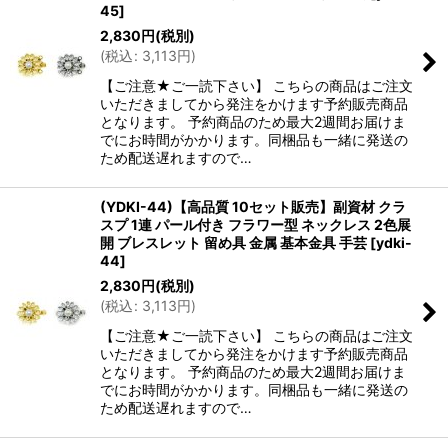
45
]
2,830
円
(税別)
(
税込
:
3,113
円
)
【ご注意★ご一読下さい】 こちらの商品はご注文
いただきましてから発注をかけます予約販売商品
となります。 予約商品のため最大2週間お届けま
でにお時間がかかります。同梱品も一緒に発送の
ため配送遅れますので…
(YDKI-44)【高品質 10セット販売】副資材 クラ
スプ 1連 パール付き フラワー型 ネックレス 2色展
開 ブレスレット 留め具 金属 基本金具 手芸
[
ydki-
44
]
2,830
円
(税別)
(
税込
:
3,113
円
)
【ご注意★ご一読下さい】 こちらの商品はご注文
いただきましてから発注をかけます予約販売商品
となります。 予約商品のため最大2週間お届けま
でにお時間がかかります。同梱品も一緒に発送の
ため配送遅れますので…