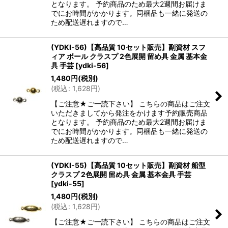
となります。 予約商品のため最大2週間お届けま
でにお時間がかかります。同梱品も一緒に発送の
ため配送遅れますので…
(YDKI-56)【高品質 10セット販売】副資材 スフ
ィア ボール クラスプ 2色展開 留め具 金属 基本金
具 手芸
[
ydki-56
]
1,480
円
(税別)
(
税込
:
1,628
円
)
【ご注意★ご一読下さい】 こちらの商品はご注文
いただきましてから発注をかけます予約販売商品
となります。 予約商品のため最大2週間お届けま
でにお時間がかかります。同梱品も一緒に発送の
ため配送遅れますので…
(YDKI-55)【高品質 10セット販売】副資材 船型
クラスプ 2色展開 留め具 金属 基本金具 手芸
[
ydki-55
]
1,480
円
(税別)
(
税込
:
1,628
円
)
【ご注意★ご一読下さい】 こちらの商品はご注文