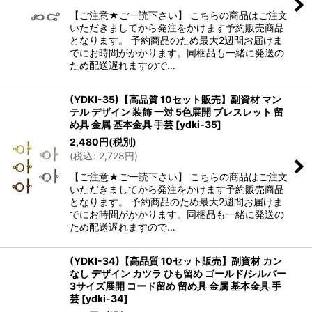
【ご注意★ご一読下さい】 こちらの商品はご注文
いただきましてから発注をかけます予約販売商品
となります。 予約商品のため最大2週間お届けま
でにお時間がかかります。同梱品も一緒に発送の
ため配送遅れますので…
(YDKI-35)【高品質 10セット販売】副資材 マン
テル デザイン 装飾 一対 5色展開 ブレスレット 留
め具 金属 基本金具 手芸
[
ydki-35
]
2,480
円
(税別)
(
税込
:
2,728
円
)
【ご注意★ご一読下さい】 こちらの商品はご注文
いただきましてから発注をかけます予約販売商品
となります。 予約商品のため最大2週間お届けま
でにお時間がかかります。同梱品も一緒に発送の
ため配送遅れますので…
(YDKI-34)【高品質 10セット販売】副資材 カン
なし デザイン カツラ ひも留め ゴールド/シルバー
3サイズ展開 コード留め 留め具 金属 基本金具 手
芸
[
ydki-34
]