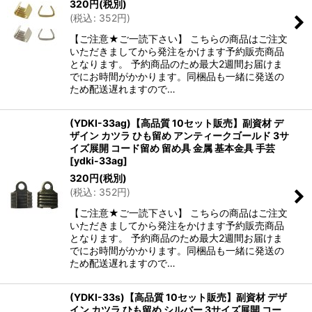
320
円
(税別)
(
税込
:
352
円
)
【ご注意★ご一読下さい】 こちらの商品はご注文
いただきましてから発注をかけます予約販売商品
となります。 予約商品のため最大2週間お届けま
でにお時間がかかります。同梱品も一緒に発送の
ため配送遅れますので…
(YDKI-33ag)【高品質 10セット販売】副資材 デ
ザイン カツラ ひも留め アンティークゴールド 3サ
イズ展開 コード留め 留め具 金属 基本金具 手芸
[
ydki-33ag
]
320
円
(税別)
(
税込
:
352
円
)
【ご注意★ご一読下さい】 こちらの商品はご注文
いただきましてから発注をかけます予約販売商品
となります。 予約商品のため最大2週間お届けま
でにお時間がかかります。同梱品も一緒に発送の
ため配送遅れますので…
(YDKI-33s)【高品質 10セット販売】副資材 デザ
イン カツラ ひも留め シルバー 3サイズ展開 コー