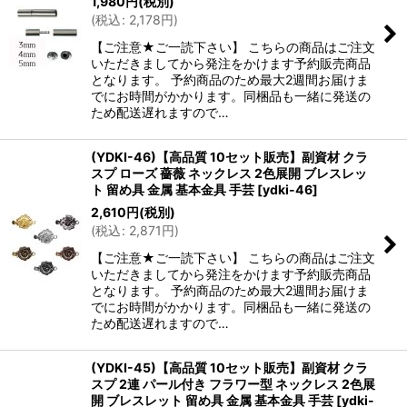
1,980
円
(税別)
(
税込
:
2,178
円
)
【ご注意★ご一読下さい】 こちらの商品はご注文
いただきましてから発注をかけます予約販売商品
となります。 予約商品のため最大2週間お届けま
でにお時間がかかります。同梱品も一緒に発送の
ため配送遅れますので…
(YDKI-46)【高品質 10セット販売】副資材 クラ
スプ ローズ 薔薇 ネックレス 2色展開 ブレスレッ
ト 留め具 金属 基本金具 手芸
[
ydki-46
]
2,610
円
(税別)
(
税込
:
2,871
円
)
【ご注意★ご一読下さい】 こちらの商品はご注文
いただきましてから発注をかけます予約販売商品
となります。 予約商品のため最大2週間お届けま
でにお時間がかかります。同梱品も一緒に発送の
ため配送遅れますので…
(YDKI-45)【高品質 10セット販売】副資材 クラ
スプ 2連 パール付き フラワー型 ネックレス 2色展
開 ブレスレット 留め具 金属 基本金具 手芸
[
ydki-