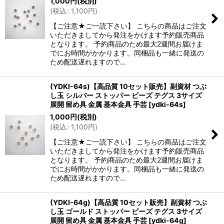
1,000
円
(税別)
(
税込
:
1,100
円
)
【ご注意★ご一読下さい】 こちらの商品はご注文
いただきましてから発注をかけます予約販売商品
となります。 予約商品のため最大2週間お届けま
でにお時間がかかります。同梱品も一緒に発送の
ため配送遅れますので…
(YDKI-64s)【高品質 10セット販売】副資材 つぶ
し玉 シルバー ストッパー ビーズ テグス 3サイズ
展開 留め具 金属 基本金具 手芸
[
ydki-64s
]
1,000
円
(税別)
(
税込
:
1,100
円
)
【ご注意★ご一読下さい】 こちらの商品はご注文
いただきましてから発注をかけます予約販売商品
となります。 予約商品のため最大2週間お届けま
でにお時間がかかります。同梱品も一緒に発送の
ため配送遅れますので…
(YDKI-64g)【高品質 10セット販売】副資材 つぶ
し玉 ゴールド ストッパー ビーズ テグス 3サイズ
展開 留め具 金属 基本金具 手芸
[
ydki-64g
]