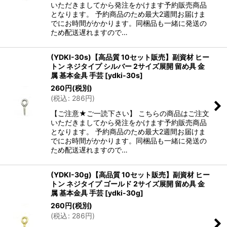
いただきましてから発注をかけます予約販売商品
となります。 予約商品のため最大2週間お届けま
でにお時間がかかります。同梱品も一緒に発送の
ため配送遅れますので…
(YDKI-30s)【高品質 10セット販売】副資材 ヒー
トン ネジタイプ シルバー 2サイズ展開 留め具 金
属 基本金具 手芸
[
ydki-30s
]
260
円
(税別)
(
税込
:
286
円
)
【ご注意★ご一読下さい】 こちらの商品はご注文
いただきましてから発注をかけます予約販売商品
となります。 予約商品のため最大2週間お届けま
でにお時間がかかります。同梱品も一緒に発送の
ため配送遅れますので…
(YDKI-30g)【高品質 10セット販売】副資材 ヒー
トン ネジタイプ ゴールド 2サイズ展開 留め具 金
属 基本金具 手芸
[
ydki-30g
]
260
円
(税別)
(
税込
:
286
円
)