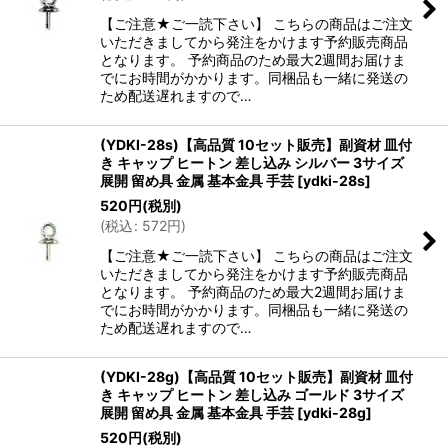
【ご注意★ご一読下さい】 こちらの商品はご注文
いただきましてから発注をかけます予約販売商品
となります。 予約商品のため最大2週間お届けま
でにお時間がかかります。同梱品も一緒に発送の
ため配送遅れますので…
(YDKI-28s)【高品質 10セット販売】副資材 皿付
き キャップ ヒートン 差し込み シルバー 3サイズ
展開 留め具 金属 基本金具 手芸
[
ydki-28s
]
520
円
(税別)
(
税込
:
572
円
)
【ご注意★ご一読下さい】 こちらの商品はご注文
いただきましてから発注をかけます予約販売商品
となります。 予約商品のため最大2週間お届けま
でにお時間がかかります。同梱品も一緒に発送の
ため配送遅れますので…
(YDKI-28g)【高品質 10セット販売】副資材 皿付
き キャップ ヒートン 差し込み ゴールド 3サイズ
展開 留め具 金属 基本金具 手芸
[
ydki-28g
]
520
円
(税別)