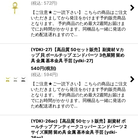
(
税込
:
572
円
)
【ご注意★ご一読下さい】 こちらの商品はご注文
いただきましてから発注をかけます予約販売商品
となります。 予約商品のため最大2週間お届けま
でにお時間がかかります。同梱品も一緒に発送の
ため配送遅れますので…
(YDKI-27)【高品質 50セット販売】副資材 Vカ
ップ 貝 ボールチップ エンドパーツ 3色展開 留め
具 金属 基本金具 手芸
[
ydki-27
]
540
円
(税別)
(
税込
:
594
円
)
【ご注意★ご一読下さい】 こちらの商品はご注文
いただきましてから発注をかけます予約販売商品
となります。 予約商品のため最大2週間お届けま
でにお時間がかかります。同梱品も一緒に発送の
ため配送遅れますので…
(YDKI-26ac)【高品質 50セット販売】副資材 ボ
ールチップ アンティークコッパー エンドパーツ 2
サイズ展開 留め具 金属 基本金具 手芸
[
ydki-
26ac
]