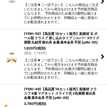
【ご注意★ご一読下さい】 こちらの商品はご注文
いただきましてから発注をかけます予約販売商品
となります。 予約商品のため最大2週間お届けま
でにお時間がかかります。同梱品も一緒に発送の
ため配送遅れますので…
(YDKI-50)【高品質 10セット販売】副資材 玉 ボ
ール型 クラスプ 差し込みタイプ シルバー 3サイズ
展開 丸紐用 留め具 金属 基本金具 手芸
[
ydki-50
]
1,620
円
(税別)
(
税込
:
1,782
円
)
【ご注意★ご一読下さい】 こちらの商品はご注文
いただきましてから発注をかけます予約販売商品
となります。 予約商品のため最大2週間お届けま
でにお時間がかかります。同梱品も一緒に発送の
ため配送遅れますので…
(YDKI-49)【高品質 10セット販売】副資材 クラ
スプ 4連 マグネット スライド式 2色展開 留め具
金属 基本金具 手芸
[
ydki-49
]
3,780
円
(税別)