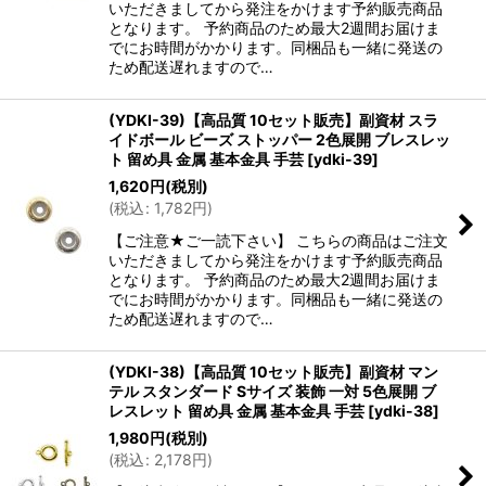
いただきましてから発注をかけます予約販売商品
となります。 予約商品のため最大2週間お届けま
でにお時間がかかります。同梱品も一緒に発送の
ため配送遅れますので…
(YDKI-39)【高品質 10セット販売】副資材 スラ
イドボール ビーズ ストッパー 2色展開 ブレスレッ
ト 留め具 金属 基本金具 手芸
[
ydki-39
]
1,620
円
(税別)
(
税込
:
1,782
円
)
【ご注意★ご一読下さい】 こちらの商品はご注文
いただきましてから発注をかけます予約販売商品
となります。 予約商品のため最大2週間お届けま
でにお時間がかかります。同梱品も一緒に発送の
ため配送遅れますので…
(YDKI-38)【高品質 10セット販売】副資材 マン
テル スタンダード Sサイズ 装飾 一対 5色展開 ブ
レスレット 留め具 金属 基本金具 手芸
[
ydki-38
]
1,980
円
(税別)
(
税込
:
2,178
円
)