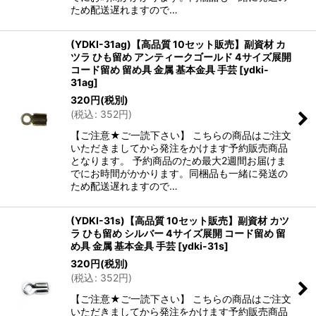
ため配送遅れますので…
(YDKI-31ag)【高品質 10セット販売】副資材 カ
ツラ ひも留め アンティークゴールド 4サイズ展開
コード留め 留め具 金属 基本金具 手芸
[
ydki-
31ag
]
320
円
(税別)
(
税込
:
352
円
)
【ご注意★ご一読下さい】 こちらの商品はご注文
いただきましてから発注をかけます予約販売商品
となります。 予約商品のため最大2週間お届けま
でにお時間がかかります。同梱品も一緒に発送の
ため配送遅れますので…
(YDKI-31s)【高品質 10セット販売】副資材 カツ
ラ ひも留め シルバー 4サイズ展開 コード留め 留
め具 金属 基本金具 手芸
[
ydki-31s
]
320
円
(税別)
(
税込
:
352
円
)
【ご注意★ご一読下さい】 こちらの商品はご注文
いただきましてから発注をかけます予約販売商品