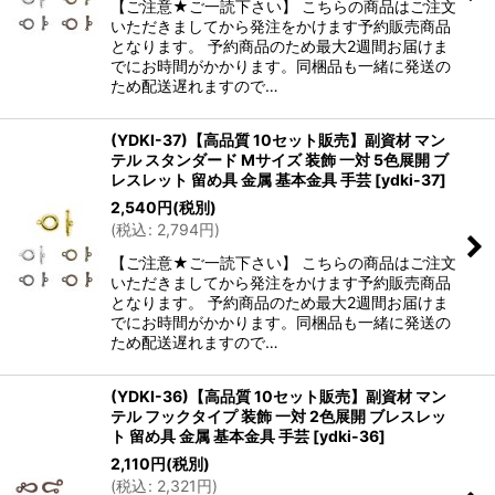
【ご注意★ご一読下さい】 こちらの商品はご注文
いただきましてから発注をかけます予約販売商品
となります。 予約商品のため最大2週間お届けま
でにお時間がかかります。同梱品も一緒に発送の
ため配送遅れますので…
(YDKI-37)【高品質 10セット販売】副資材 マン
テル スタンダード Mサイズ 装飾 一対 5色展開 ブ
レスレット 留め具 金属 基本金具 手芸
[
ydki-37
]
2,540
円
(税別)
(
税込
:
2,794
円
)
【ご注意★ご一読下さい】 こちらの商品はご注文
いただきましてから発注をかけます予約販売商品
となります。 予約商品のため最大2週間お届けま
でにお時間がかかります。同梱品も一緒に発送の
ため配送遅れますので…
(YDKI-36)【高品質 10セット販売】副資材 マン
テル フックタイプ 装飾 一対 2色展開 ブレスレッ
ト 留め具 金属 基本金具 手芸
[
ydki-36
]
2,110
円
(税別)
(
税込
:
2,321
円
)