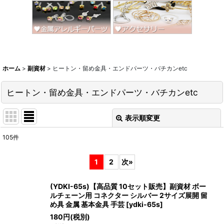
ホーム
>
副資材
>
ヒートン・留め金具・エンドパーツ・バチカンetc
ヒートン・留め金具・エンドパーツ・バチカンetc
表示順変更
閉じる
105
件
表示数
:
1
2
次
»
並び順
:
(YDKI-65s)【高品質 10セット販売】副資材 ボー
ルチェーン用 コネクター シルバー 2サイズ展開 留
絞り込む
め具 金属 基本金具 手芸
[
ydki-65s
]
180
円
(税別)