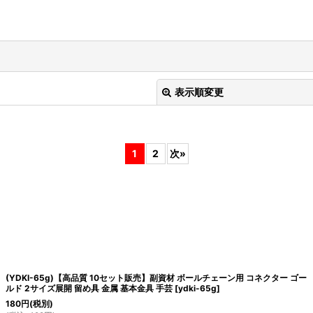
表示順変更
1
2
次
»
絞り込む
(YDKI-65g)【高品質 10セット販売】副資材 ボールチェーン用 コネクター ゴー
ルド 2サイズ展開 留め具 金属 基本金具 手芸
[
ydki-65g
]
180
円
(税別)