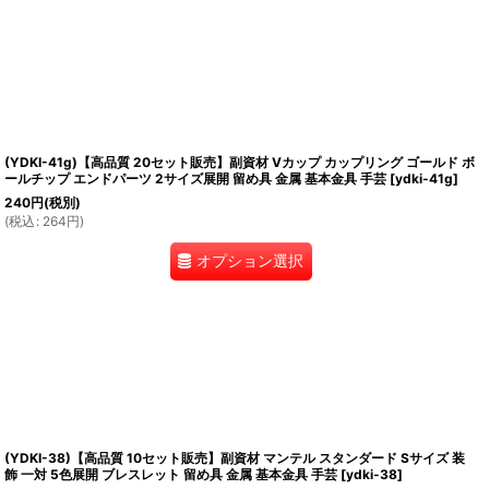
(YDKI-41g)【高品質 20セット販売】副資材 Vカップ カップリング ゴールド ボ
ールチップ エンドパーツ 2サイズ展開 留め具 金属 基本金具 手芸
[
ydki-41g
]
240
円
(税別)
(
税込
:
264
円
)
オプション選択
(YDKI-38)【高品質 10セット販売】副資材 マンテル スタンダード Sサイズ 装
飾 一対 5色展開 ブレスレット 留め具 金属 基本金具 手芸
[
ydki-38
]