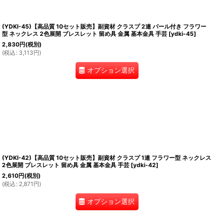
(YDKI-45)【高品質 10セット販売】副資材 クラスプ 2連 パール付き フラワー
型 ネックレス 2色展開 ブレスレット 留め具 金属 基本金具 手芸
[
ydki-45
]
2,830
円
(税別)
(
税込
:
3,113
円
)
オプション選択
(YDKI-42)【高品質 10セット販売】副資材 クラスプ 1連 フラワー型 ネックレス
2色展開 ブレスレット 留め具 金属 基本金具 手芸
[
ydki-42
]
2,610
円
(税別)
(
税込
:
2,871
円
)
オプション選択