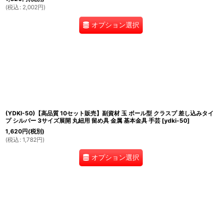
(
税込
:
2,002
円
)
オプション選択
(YDKI-50)【高品質 10セット販売】副資材 玉 ボール型 クラスプ 差し込みタイ
プ シルバー 3サイズ展開 丸紐用 留め具 金属 基本金具 手芸
[
ydki-50
]
1,620
円
(税別)
(
税込
:
1,782
円
)
オプション選択