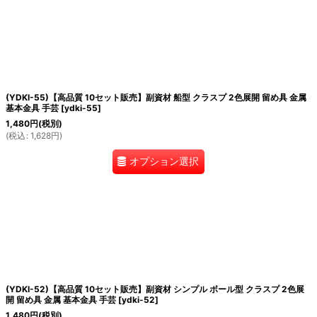
(YDKI-55)【高品質 10セット販売】副資材 船型 クラスプ 2色展開 留め具 金属
基本金具 手芸
[
ydki-55
]
1,480
円
(税別)
(
税込
:
1,628
円
)
オプション選択
(YDKI-52)【高品質 10セット販売】副資材 シンプル ボール型 クラスプ 2色展
開 留め具 金属 基本金具 手芸
[
ydki-52
]
1,480
円
(税別)