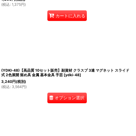
(
税込
:
1,375
円
)
カートに入れる
(YDKI-48)【高品質 10セット販売】副資材 クラスプ 3連 マグネット スライド
式 2色展開 留め具 金属 基本金具 手芸
[
ydki-48
]
3,240
円
(税別)
(
税込
:
3,564
円
)
オプション選択