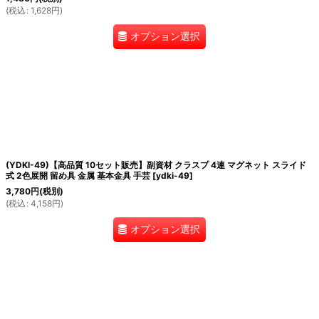
(
税込
:
1,628
円
)
オプション選択
(YDKI-49)【高品質 10セット販売】副資材 クラスプ 4連 マグネット スライド
式 2色展開 留め具 金属 基本金具 手芸
[
ydki-49
]
3,780
円
(税別)
(
税込
:
4,158
円
)
オプション選択