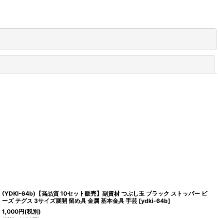
閉じる
(YDKI-64b)【高品質 10セット販売】副資材 つぶし玉 ブラック ストッパー ビ
ーズ テグス 3サイズ展開 留め具 金属 基本金具 手芸
[
ydki-64b
]
1,000
円
(税別)