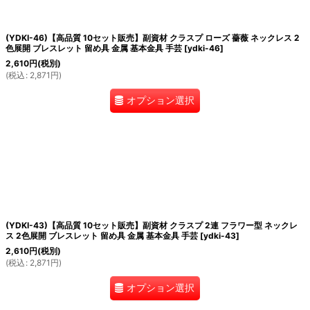
(YDKI-46)【高品質 10セット販売】副資材 クラスプ ローズ 薔薇 ネックレス 2
色展開 ブレスレット 留め具 金属 基本金具 手芸
[
ydki-46
]
2,610
円
(税別)
(
税込
:
2,871
円
)
オプション選択
(YDKI-43)【高品質 10セット販売】副資材 クラスプ 2連 フラワー型 ネックレ
ス 2色展開 ブレスレット 留め具 金属 基本金具 手芸
[
ydki-43
]
2,610
円
(税別)
(
税込
:
2,871
円
)
オプション選択