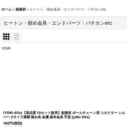
ホーム
>
副資材
>
ヒートン・留め金具・エンドパーツ・バチカンetc
ヒートン・留め金具・エンドパーツ・バチカンetc
105
件
表示数
:
並び順
:
(YDKI-65s)【高品質 10セット販売】副資材 ボールチェーン用 コネクター シル
バー 2サイズ展開 留め具 金属 基本金具 手芸
[
ydki-65s
]
180
円
(税別)