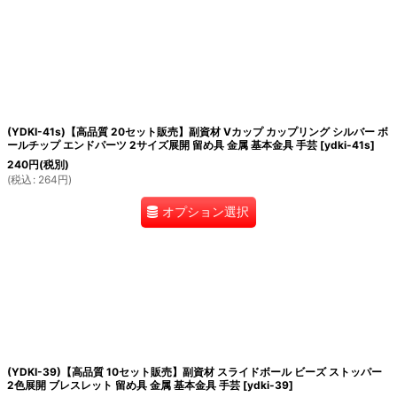
(YDKI-41s)【高品質 20セット販売】副資材 Vカップ カップリング シルバー ボ
ールチップ エンドパーツ 2サイズ展開 留め具 金属 基本金具 手芸
[
ydki-41s
]
240
円
(税別)
(
税込
:
264
円
)
オプション選択
(YDKI-39)【高品質 10セット販売】副資材 スライドボール ビーズ ストッパー
2色展開 ブレスレット 留め具 金属 基本金具 手芸
[
ydki-39
]