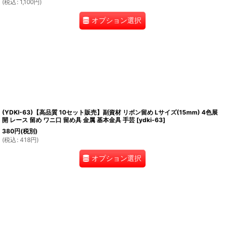
(
税込
:
1,100
円
)
オプション選択
(YDKI-63)【高品質 10セット販売】副資材 リボン留め Lサイズ(15mm) 4色展
開 レース 留め ワニ口 留め具 金属 基本金具 手芸
[
ydki-63
]
380
円
(税別)
(
税込
:
418
円
)
オプション選択