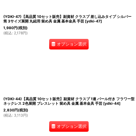
(YDKI-47)【高品質 10セット販売】副資材 クラスプ 差し込みタイプ シルバー
筒 3サイズ展開 丸紐用 留め具 金属 基本金具 手芸
[
ydki-47
]
1,980
円
(税別)
(
税込
:
2,178
円
)
オプション選択
(YDKI-44)【高品質 10セット販売】副資材 クラスプ 1連 パール付き フラワー型
ネックレス 2色展開 ブレスレット 留め具 金属 基本金具 手芸
[
ydki-44
]
2,830
円
(税別)
(
税込
:
3,113
円
)
オプション選択