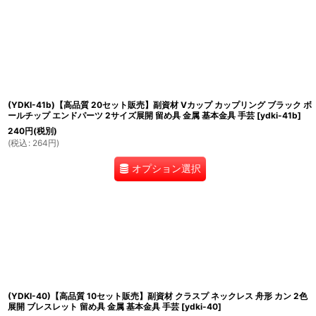
(YDKI-41b)【高品質 20セット販売】副資材 Vカップ カップリング ブラック ボ
ールチップ エンドパーツ 2サイズ展開 留め具 金属 基本金具 手芸
[
ydki-41b
]
240
円
(税別)
(
税込
:
264
円
)
オプション選択
(YDKI-40)【高品質 10セット販売】副資材 クラスプ ネックレス 舟形 カン 2色
展開 ブレスレット 留め具 金属 基本金具 手芸
[
ydki-40
]