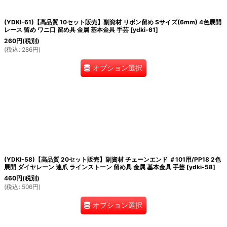
(YDKI-61)【高品質 10セット販売】副資材 リボン留め Sサイズ(6mm) 4色展開
レース 留め ワニ口 留め具 金属 基本金具 手芸
[
ydki-61
]
260
円
(税別)
(
税込
:
286
円
)
オプション選択
(YDKI-58)【高品質 20セット販売】副資材 チェーンエンド ＃101用/PP18 2色
展開 ダイヤレーン 連爪 ラインストーン 留め具 金属 基本金具 手芸
[
ydki-58
]
460
円
(税別)
(
税込
:
506
円
)
オプション選択