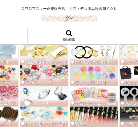
ロ122円～、UVレジン、デコパージュ、トールペイント、シルクスクリー
スワロフスキー正規販売店 手芸・デコ用品総合卸ＹＯＵ
商品検索