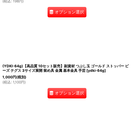
(
税込
:
198
円
)
オプション選択
(YDKI-64g)【高品質 10セット販売】副資材 つぶし玉 ゴールド ストッパー ビ
ーズ テグス 3サイズ展開 留め具 金属 基本金具 手芸
[
ydki-64g
]
1,000
円
(税別)
(
税込
:
1,100
円
)
オプション選択