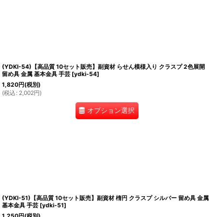
(YDKI-54)【高品質 10セット販売】副資材 らせん模様入り クラスプ 2色展開
留め具 金属 基本金具 手芸
[
ydki-54
]
1,820
円
(税別)
(
税込
:
2,002
円
)
オプション選択
(YDKI-51)【高品質 10セット販売】副資材 楕円 クラスプ シルバー 留め具 金属
基本金具 手芸
[
ydki-51
]
1,250
円
(税別)