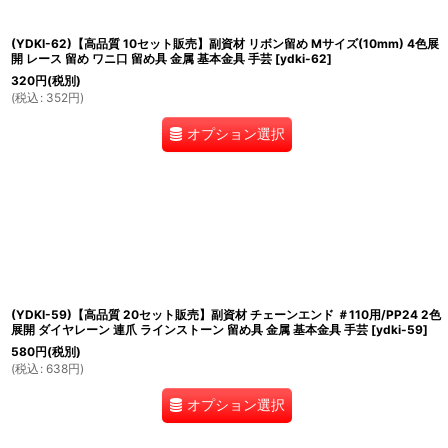
(YDKI-62)【高品質 10セット販売】副資材 リボン留め Mサイズ(10mm) 4色展
開 レース 留め ワニ口 留め具 金属 基本金具 手芸
[
ydki-62
]
320
円
(税別)
(
税込
:
352
円
)
オプション選択
(YDKI-59)【高品質 20セット販売】副資材 チェーンエンド ＃110用/PP24 2色
展開 ダイヤレーン 連爪 ラインストーン 留め具 金属 基本金具 手芸
[
ydki-59
]
580
円
(税別)
(
税込
:
638
円
)
オプション選択