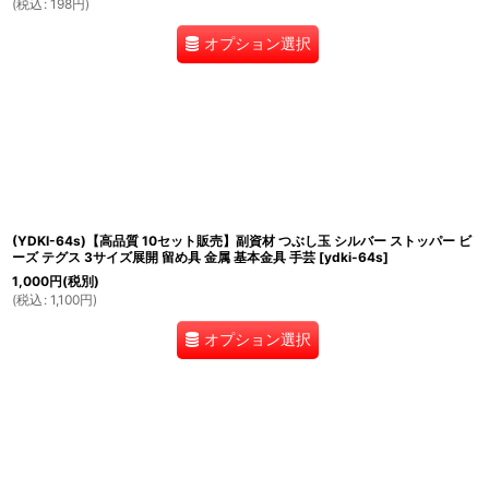
(
税込
:
198
円
)
オプション選択
(YDKI-64s)【高品質 10セット販売】副資材 つぶし玉 シルバー ストッパー ビ
ーズ テグス 3サイズ展開 留め具 金属 基本金具 手芸
[
ydki-64s
]
1,000
円
(税別)
(
税込
:
1,100
円
)
オプション選択