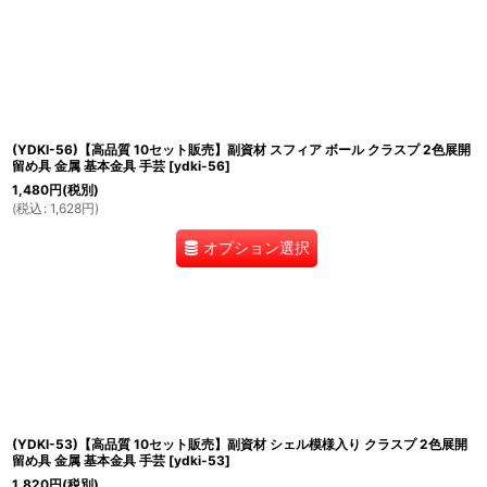
(YDKI-56)【高品質 10セット販売】副資材 スフィア ボール クラスプ 2色展開
留め具 金属 基本金具 手芸
[
ydki-56
]
1,480
円
(税別)
(
税込
:
1,628
円
)
オプション選択
(YDKI-53)【高品質 10セット販売】副資材 シェル模様入り クラスプ 2色展開
留め具 金属 基本金具 手芸
[
ydki-53
]
1,820
円
(税別)