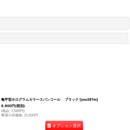
閉じる
亀甲型ホログラムカラースパンコール ブラック
[
you381m
]
6,900
円
(税別)
(
税込
:
7,590
円
)
希望小売価格
:
21,000
円
オプション選択