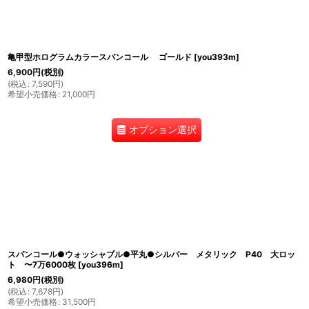
亀甲型ホログラムカラースパンコール ゴールド
[
you393m
]
6,900
円
(税別)
(
税込
:
7,590
円
)
希望小売価格
:
21,000
円
オプション選択
スパンコール●ウォッシャブル●平丸●シルバー メタリック P40 大ロッ
ト 〜7万6000枚
[
you396m
]
6,980
円
(税別)
(
税込
:
7,678
円
)
希望小売価格
:
31,500
円