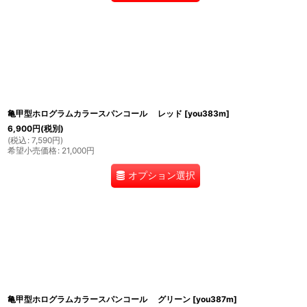
亀甲型ホログラムカラースパンコール レッド
[
you383m
]
6,900
円
(税別)
(
税込
:
7,590
円
)
希望小売価格
:
21,000
円
オプション選択
亀甲型ホログラムカラースパンコール グリーン
[
you387m
]