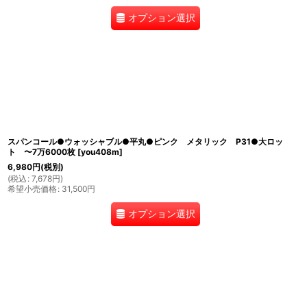
オプション選択
スパンコール●ウォッシャブル●平丸●ピンク メタリック P31●大ロッ
ト 〜7万6000枚
[
you408m
]
6,980
円
(税別)
(
税込
:
7,678
円
)
希望小売価格
:
31,500
円
オプション選択