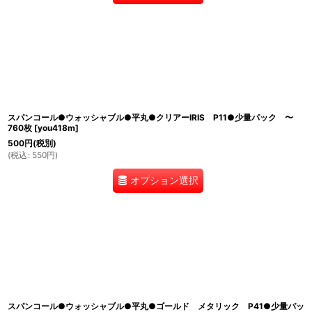
スパンコール●ウォッシャブル●平丸●クリアーIRIS P11●少量パック 〜
760枚
[
you418m
]
500
円
(税別)
(
税込
:
550
円
)
オプション選択
スパンコール●ウォッシャブル●平丸●ゴールド メタリック P41●少量パッ