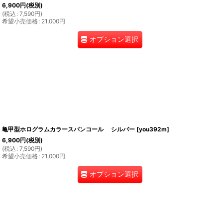
6,900
円
(税別)
(
税込
:
7,590
円
)
希望小売価格
:
21,000
円
オプション選択
亀甲型ホログラムカラースパンコール シルバー
[
you392m
]
6,900
円
(税別)
(
税込
:
7,590
円
)
希望小売価格
:
21,000
円
オプション選択