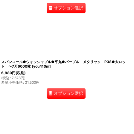
オプション選択
スパンコール●ウォッシャブル●平丸●パープル メタリック P38●大ロッ
ト 〜7万6000枚
[
you410m
]
6,980
円
(税別)
(
税込
:
7,678
円
)
希望小売価格
:
31,500
円
オプション選択