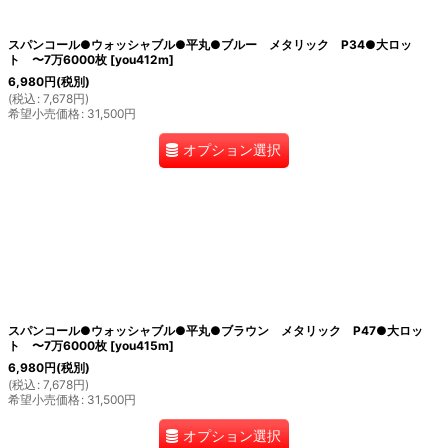
スパンコール●ウォッシャブル●平丸●ブルー メタリック P34●大ロッ
ト 〜7万6000枚
[
you412m
]
6,980
円
(税別)
(
税込
:
7,678
円
)
希望小売価格
:
31,500
円
オプション選択
スパンコール●ウォッシャブル●平丸●ブラウン メタリック P47●大ロッ
ト 〜7万6000枚
[
you415m
]
6,980
円
(税別)
(
税込
:
7,678
円
)
希望小売価格
:
31,500
円
オプション選択