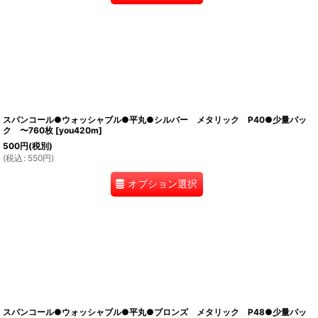
スパンコール●ウォッシャブル●平丸●シルバー メタリック P40●少量パッ
ク 〜760枚
[
you420m
]
500
円
(税別)
(
税込
:
550
円
)
オプション選択
スパンコール●ウォッシャブル●平丸●ブロンズ メタリック P48●少量パッ