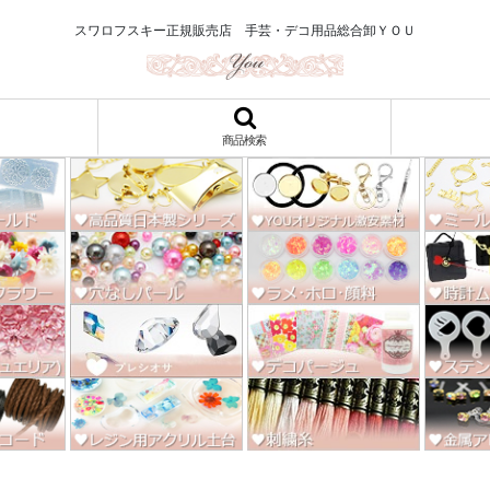
ロ122円～、UVレジン、デコパージュ、トールペイント、シルクスクリー
スワロフスキー正規販売店 手芸・デコ用品総合卸ＹＯＵ
商品検索