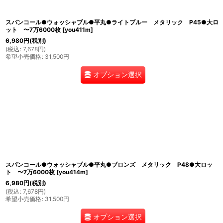
スパンコール●ウォッシャブル●平丸●ライトブルー メタリック P45●大ロ
ット 〜7万6000枚
[
you411m
]
6,980
円
(税別)
(
税込
:
7,678
円
)
希望小売価格
:
31,500
円
オプション選択
スパンコール●ウォッシャブル●平丸●ブロンズ メタリック P48●大ロッ
ト 〜7万6000枚
[
you414m
]
6,980
円
(税別)
(
税込
:
7,678
円
)
希望小売価格
:
31,500
円
オプション選択