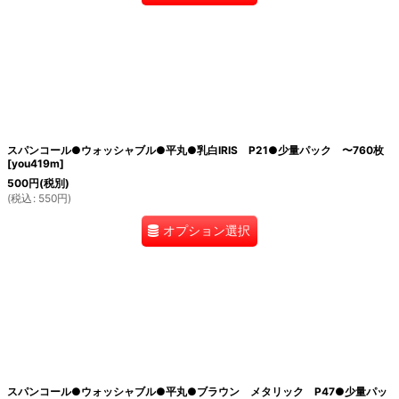
スパンコール●ウォッシャブル●平丸●乳白IRIS P21●少量パック 〜760枚
[
you419m
]
500
円
(税別)
(
税込
:
550
円
)
オプション選択
スパンコール●ウォッシャブル●平丸●ブラウン メタリック P47●少量パッ