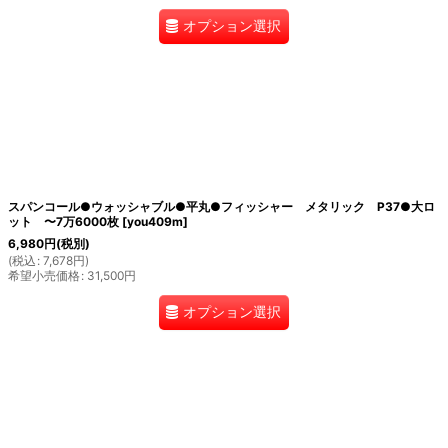
オプション選択
スパンコール●ウォッシャブル●平丸●フィッシャー メタリック P37●大ロ
ット 〜7万6000枚
[
you409m
]
6,980
円
(税別)
(
税込
:
7,678
円
)
希望小売価格
:
31,500
円
オプション選択