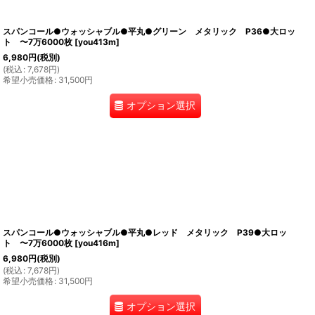
スパンコール●ウォッシャブル●平丸●グリーン メタリック P36●大ロッ
ト 〜7万6000枚
[
you413m
]
6,980
円
(税別)
(
税込
:
7,678
円
)
希望小売価格
:
31,500
円
オプション選択
スパンコール●ウォッシャブル●平丸●レッド メタリック P39●大ロッ
ト 〜7万6000枚
[
you416m
]
6,980
円
(税別)
(
税込
:
7,678
円
)
希望小売価格
:
31,500
円
オプション選択