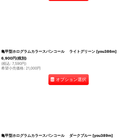
亀甲型ホログラムカラースパンコール ライトグリーン
[
you386m
]
6,900
円
(税別)
(
税込
:
7,590
円
)
希望小売価格
:
21,000
円
オプション選択
亀甲型ホログラムカラースパンコール ダークブルー
[
you389m
]