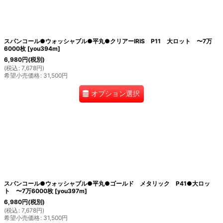
スパンコール●ウォッシャブル●平丸●クリアーIRIS P11 大ロット 〜7万
6000枚
[
you394m
]
6,980
円
(税別)
(
税込
:
7,678
円
)
希望小売価格
:
31,500
円
オプション選択
スパンコール●ウォッシャブル●平丸●ゴールド メタリック P41●大ロッ
ト 〜7万6000枚
[
you397m
]
6,980
円
(税別)
(
税込
:
7,678
円
)
希望小売価格
:
31,500
円