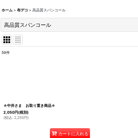
ホーム
>
布デコ
>
高品質スパンコール
高品質スパンコール
59
件
表示数
:
並び順
:
☆中井さま お取り置き商品☆
2,050
円
(税別)
(
税込
:
2,255
円
)
カートに入れる