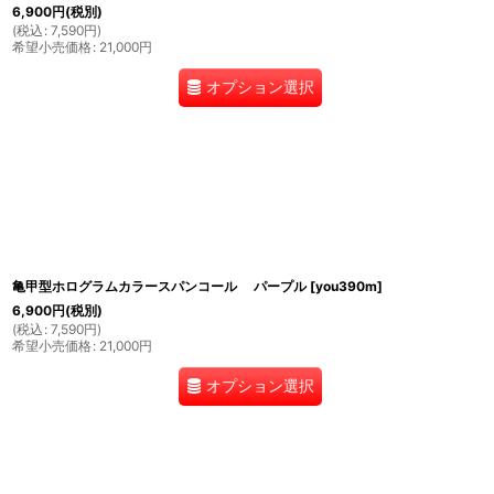
6,900
円
(税別)
(
税込
:
7,590
円
)
希望小売価格
:
21,000
円
オプション選択
亀甲型ホログラムカラースパンコール パープル
[
you390m
]
6,900
円
(税別)
(
税込
:
7,590
円
)
希望小売価格
:
21,000
円
オプション選択