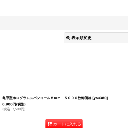
表示順変更
絞り込む
亀甲型ホログラムスパンコール８ｍｍ ５０００枚卸価格
[
you380
]
6,900
円
(税別)
(
税込
:
7,590
円
)
カートに入れる