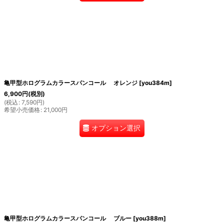
亀甲型ホログラムカラースパンコール オレンジ
[
you384m
]
6,900
円
(税別)
(
税込
:
7,590
円
)
希望小売価格
:
21,000
円
オプション選択
亀甲型ホログラムカラースパンコール ブルー
[
you388m
]