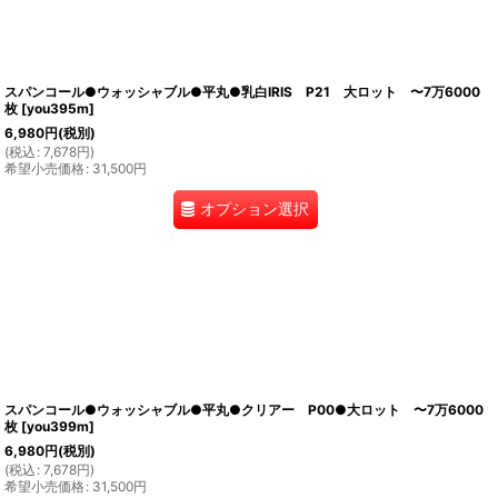
スパンコール●ウォッシャブル●平丸●乳白IRIS P21 大ロット 〜7万6000
枚
[
you395m
]
6,980
円
(税別)
(
税込
:
7,678
円
)
希望小売価格
:
31,500
円
オプション選択
スパンコール●ウォッシャブル●平丸●クリアー P00●大ロット 〜7万6000
枚
[
you399m
]
6,980
円
(税別)
(
税込
:
7,678
円
)
希望小売価格
:
31,500
円