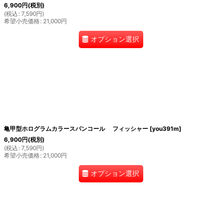
6,900
円
(税別)
(
税込
:
7,590
円
)
希望小売価格
:
21,000
円
オプション選択
亀甲型ホログラムカラースパンコール フィッシャー
[
you391m
]
6,900
円
(税別)
(
税込
:
7,590
円
)
希望小売価格
:
21,000
円
オプション選択