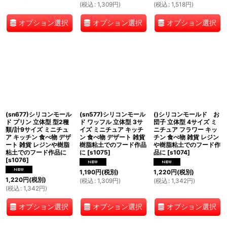
(
税込
:
1,309
円
)
(
税込
:
1,518
円
)
オプション選択
オプション選択
オプション選択
(sn677)シリコンモール
(sn577)シリコンモール
()シリコンモールド お
ド プリン 立体型 型2種
ド ワッフル 立体型 3サ
団子 立体型 4サイズ ミ
類/計9サイズ ミニチュ
イズ ミニチュア キッチ
ニチュア フラワー キッ
ア キッチン 食べ物 デザ
ン 食べ物 デザート 雑貨
チン 食べ物 雑貨 レジン
ート 雑貨 レジンや樹脂
樹脂粘土でのフード作品
や樹脂粘土でのフード作
粘土でのフード作品に
に
[
s1075
]
品に
[
s1074
]
[
s1076
]
1,190
円
(税別)
1,220
円
(税別)
1,220
円
(税別)
(
税込
:
1,309
円
)
(
税込
:
1,342
円
)
(
税込
:
1,342
円
)
オプション選択
オプション選択
オプション選択