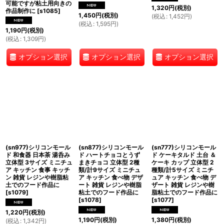
可能ですが粘土用向きの
1,320
円
(税別)
作品制作に
[
s1085
]
1,450
円
(税別)
(
税込
:
1,452
円
)
(
税込
:
1,595
円
)
1,190
円
(税別)
(
税込
:
1,309
円
)
オプション選択
オプション選択
オプション選択
(sn977)シリコンモール
(sn877)シリコンモール
(sn777)シリコンモール
ド 和食器 日本茶 湯呑み
ド ハートチョコとうず
ド ケーキタルド 土台 ＆
立体型 3サイズ ミニチュ
まきチョコ 立体型 2種
ケーキ カップ 立体型 2
ア キッチン 食事 キッチ
類/計9サイズ ミニチュ
種類/計5サイズ ミニチ
ン 雑貨 レジンや樹脂粘
ア キッチン 食べ物 デザ
ュア キッチン 食べ物 デ
土でのフード作品に
ート 雑貨 レジンや樹脂
ザート 雑貨 レジンや樹
[
s1079
]
粘土でのフード作品に
脂粘土でのフード作品に
[
s1078
]
[
s1077
]
1,220
円
(税別)
1,190
円
(税別)
1,380
円
(税別)
(
税込
:
1,342
円
)