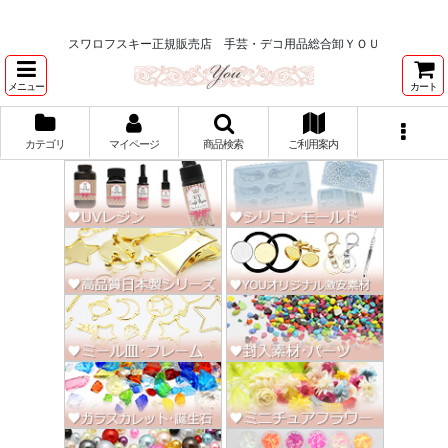
★スワロ122円～、UVレジン、デコパージュ、トールペイント、シルクスク
リーン激安★
スワロフスキー正規販売店 手芸・デコ用品総合卸ＹＯＵ
メニュー
カート
カテゴリ
マイページ
商品検索
ご利用案内