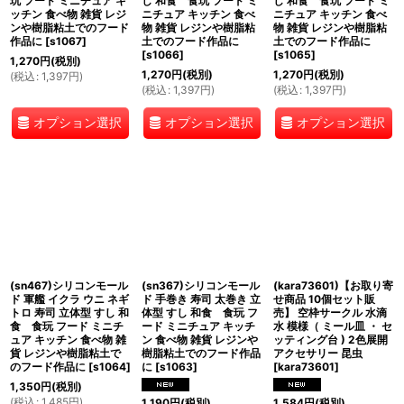
玩 フード ミニチュア キ
し 和食 食玩 フード ミ
し 和食 食玩 フード ミ
ッチン 食べ物 雑貨 レジ
ニチュア キッチン 食べ
ニチュア キッチン 食べ
ンや樹脂粘土でのフード
物 雑貨 レジンや樹脂粘
物 雑貨 レジンや樹脂粘
作品に
[
s1067
]
土でのフード作品に
土でのフード作品に
[
s1066
]
[
s1065
]
1,270
円
(税別)
1,270
円
(税別)
1,270
円
(税別)
(
税込
:
1,397
円
)
(
税込
:
1,397
円
)
(
税込
:
1,397
円
)
オプション選択
オプション選択
オプション選択
(sn467)シリコンモール
(sn367)シリコンモール
(kara73601)【お取り寄
ド 軍艦 イクラ ウニ ネギ
ド 手巻き 寿司 太巻き 立
せ商品 10個セット販
トロ 寿司 立体型 すし 和
体型 すし 和食 食玩 フ
売】 空枠サークル 水滴
食 食玩 フード ミニチ
ード ミニチュア キッチ
水 模様（ ミール皿 ・ セ
ュア キッチン 食べ物 雑
ン 食べ物 雑貨 レジンや
ッティング台 ) 2色展開
貨 レジンや樹脂粘土で
樹脂粘土でのフード作品
アクセサリー 昆虫
のフード作品に
[
s1064
]
に
[
s1063
]
[
kara73601
]
1,350
円
(税別)
(
税込
:
1,485
円
)
1,190
円
(税別)
1,584
円
(税別)