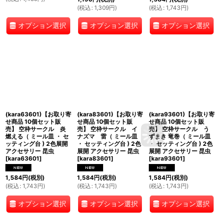
(
税込
:
1,309
円
)
(
税込
:
1,743
円
)
オプション選択
オプション選択
オプション選択
(kara63601)【お取り寄
(kara83601)【お取り寄
(kara93601)【お取り寄
せ商品 10個セット販
せ商品 10個セット販
せ商品 10個セット販
売】 空枠サークル 炎
売】 空枠サークル イ
売】 空枠サークル う
燃える（ ミール皿 ・ セ
ナズマ 雷（ ミール皿
ずまき 竜巻（ ミール皿
ッティング台 ) 2色展開
・ セッティング台 ) 2色
・ セッティング台 ) 2色
アクセサリー 昆虫
展開 アクセサリー 昆虫
展開 アクセサリー 昆虫
[
kara63601
]
[
kara83601
]
[
kara93601
]
1,584
円
(税別)
1,584
円
(税別)
1,584
円
(税別)
(
税込
:
1,743
円
)
(
税込
:
1,743
円
)
(
税込
:
1,743
円
)
オプション選択
オプション選択
オプション選択