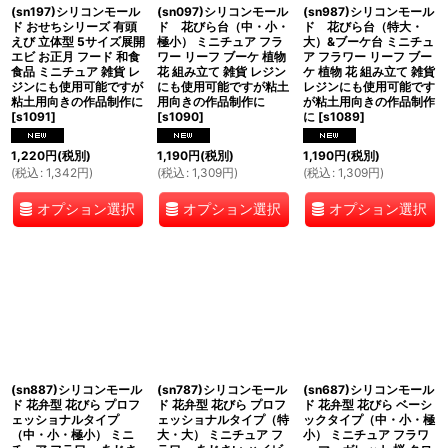
(sn197)シリコンモール
(sn097)シリコンモール
(sn987)シリコンモール
ド おせちシリーズ 有頭
ド 花びら台（中・小・
ド 花びら台（特大・
えび 立体型 5サイズ展開
極小） ミニチュア フラ
大）&ブーケ台 ミニチュ
エビ お正月 フード 和食
ワー リーフ ブーケ 植物
ア フラワー リーフ ブー
食品 ミニチュア 雑貨 レ
花 組み立て 雑貨 レジン
ケ 植物 花 組み立て 雑貨
ジンにも使用可能ですが
にも使用可能ですが粘土
レジンにも使用可能です
粘土用向きの作品制作に
用向きの作品制作に
が粘土用向きの作品制作
[
s1091
]
[
s1090
]
に
[
s1089
]
1,220
円
(税別)
1,190
円
(税別)
1,190
円
(税別)
(
税込
:
1,342
円
)
(
税込
:
1,309
円
)
(
税込
:
1,309
円
)
オプション選択
オプション選択
オプション選択
(sn887)シリコンモール
(sn787)シリコンモール
(sn687)シリコンモール
ド 花弁型 花びら プロフ
ド 花弁型 花びら プロフ
ド 花弁型 花びら ベーシ
ェッショナルタイプ
ェッショナルタイプ（特
ックタイプ（中・小・極
（中・小・極小） ミニ
大・大） ミニチュア フ
小） ミニチュア フラワ