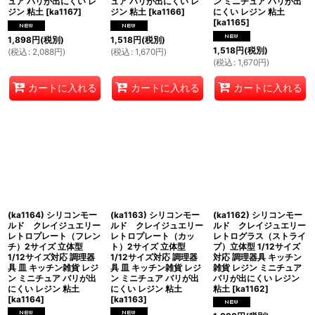
ュア バリが出にくい レ
ュア バリが出にくい レ
ン ミニチュア バリが出
ジン 粘土
[
ka1167
]
ジン 粘土
[
ka1166
]
にくい レジン 粘土
[
ka1165
]
1,898
円
(税別)
1,518
円
(税別)
1,518
円
(税別)
(
税込
:
2,088
円
)
(
税込
:
1,670
円
)
(
税込
:
1,670
円
)
カートに入れる
カートに入れる
カートに入れる
(ka1164) シリコンモー
(ka1163) シリコンモー
(ka1162) シリコンモー
ルド クレイジュエリー
ルド クレイジュエリー
ルド クレイジュエリー
レトロプレート（フレン
レトロプレート（カッ
レトログラス（ストライ
チ）2サイズ 立体型
ト）2サイズ 立体型
プ）立体型 1/12サイズ
1/12サイズ対応 調理器
1/12サイズ対応 調理器
対応 調理器具 キッチン
具 皿 キッチン雑貨 レジ
具 皿 キッチン雑貨 レジ
雑貨 レジン ミニチュア
ン ミニチュア バリが出
ン ミニチュア バリが出
バリが出にくい レジン
にくい レジン 粘土
にくい レジン 粘土
粘土
[
ka1162
]
[
ka1164
]
[
ka1163
]