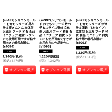
(sn497)シリコンモール
(sn397)シリコンモール
(sn297)シリコンモール
ド おせちシリーズ 昆布
ド おせちシリーズ 数の
ド おせちシリーズ 伊達
巻＆栗きんとん 立体型
子＆スライス蒲鉾 立体
巻＆蒲鉾（1本タイプ）
お正月 フード 和食 食品
型 お正月 フード 和食 食
立体型 お正月 フード 和
ミニチュア 雑貨 レジン
品 ミニチュア 雑貨 レジ
食 食品 ミニチュア 雑貨
にも使用可能ですが粘土
ンにも使用可能ですが粘
粘土用の作品制作に
用向きの作品制作に
土用向きの作品制作に
[
s1092
]
[
s1094
]
[
s1093
]
1,220
円
(税別)
1,340
円
(税別)
1,220
円
(税別)
(
税込
:
1,342
円
)
(
税込
:
1,474
円
)
(
税込
:
1,342
円
)
オプション選択
オプション選択
オプション選択