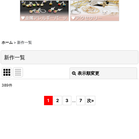
ホーム
>
新作一覧
新作一覧
表示順変更
閉じる
389
件
表示数
:
1
2
3
...
7
次
»
並び順
:
絞り込む