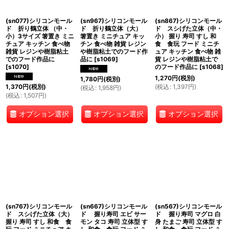
(sn077)シリコンモール
(sn967)シリコンモール
(sn867)シリコンモール
ド 折り鶴立体 （中・
ド 折り鶴立体（大）
ド スシげた立体（中・
小）3サイズ 箸置き ミニ
箸置き ミニチュア キッ
小） 握り 寿司 すし 和
チュア キッチン 食べ物
チン 食べ物 雑貨 レジン
食 食玩 フード ミニチ
雑貨 レジンや樹脂粘土
や樹脂粘土でのフード作
ュア キッチン 食べ物 雑
でのフード作品に
品に
[
s1069
]
貨 レジンや樹脂粘土で
[
s1070
]
のフード作品に
[
s1068
]
1,270
円
(税別)
1,780
円
(税別)
(
税込
:
1,397
円
)
1,370
円
(税別)
(
税込
:
1,958
円
)
(
税込
:
1,507
円
)
オプション選択
オプション選択
オプション選択
(sn767)シリコンモール
(sn667)シリコンモール
(sn567)シリコンモール
ド スシげた立体（大）
ド 握り寿司 エビ サー
ド 握り寿司 マグロ 白
握り 寿司 すし 和食 食
モン タコ 寿司 立体型 す
身 たまご 寿司 立体型 す