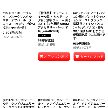
パルドジュエリークレ
【特価品】 チャーム（
(ar137190）ノートパソ
イ ブルークリスタル
ミール皿 ・ セッティン
コン用タブレットクッシ
マザーオブパール ター
グ台 ) 漢字 チャーム 嵐 (
ョンケース L ブラック
コイズ 1点ずつ 合計3
あらし )2色展開 ARASI
横型 使いやすい パソコ
点
[
dr-pardo-j2
]
アクセサリー パーツ 和
ンバッグ パソコン 持ち
風
[
kara02601
]
運び 保護 軽量 おまかせ
2,805
円
(税別)
便簡易包装でのお届けで
(
税込
:
3,086
円
)
す♪
198
円
(税別)
980
円
(税別)
(
税込
:
218
円
)
(
税込
:
1,078
円
)
オプション選択
カートに入れる
(ka1171) シリコンモー
(ka1169) シリコンモー
(ka1168) シリコンモー
ルド クレイジュエリー
ルド クレイジュエリー
ルド クレイジュエリー
ソーダグラス＆氷立体型
レトロコーヒーカップソ
レトロコーヒーカップ立