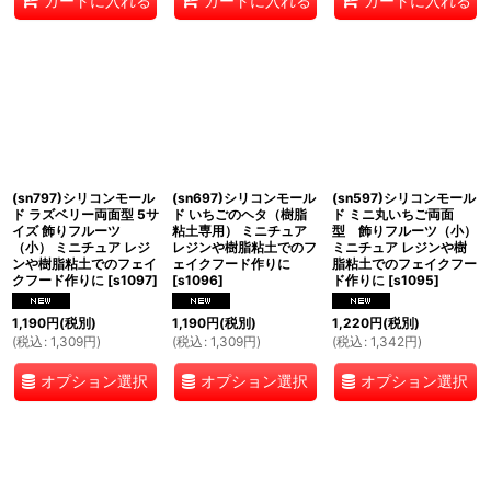
カートに入れる
カートに入れる
カートに入れる
(sn797)シリコンモール
(sn697)シリコンモール
(sn597)シリコンモール
ド ラズベリー両面型 5サ
ド いちごのヘタ（樹脂
ド ミニ丸いちご両面
イズ 飾りフルーツ
粘土専用） ミニチュア
型 飾りフルーツ（小）
（小） ミニチュア レジ
レジンや樹脂粘土でのフ
ミニチュア レジンや樹
ンや樹脂粘土でのフェイ
ェイクフード作りに
脂粘土でのフェイクフー
クフード作りに
[
s1097
]
[
s1096
]
ド作りに
[
s1095
]
1,190
円
(税別)
1,190
円
(税別)
1,220
円
(税別)
(
税込
:
1,309
円
)
(
税込
:
1,309
円
)
(
税込
:
1,342
円
)
オプション選択
オプション選択
オプション選択