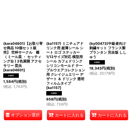
(kara04601)【お取り寄
(ka1157) ミニチュアド
(by00473)中級者向け
せ商品 10個セット販
リンク用 超薄シール シ
刺繍キット フランス製
売】 空枠サークル 蝶
ート ロゴ ステッカー
プランタン 完全版 しし
（ ミール皿 ・ セッティ
1/12サイズ対応 模型用
ゅう
ング台 ) 2色展開 アクセ
シール カフェドリンク
サリー 昆虫
シリコンモールド テー
18,343
円
(税別)
[
kara04601
]
ブルウエアコレクション
(
税込
:
20,178
円
)
用 クレイジュエリー デ
ザート ＆ ドリンク 透明
1,584
円
(税別)
フィルムタイプ
(
税込
:
1,743
円
)
[
ka1157
]
658
円
(税別)
(
税込
:
724
円
)
オプション選択
カートに入れる
カートに入れる