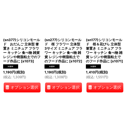
(sn377)シリコンモール
(sn277)シリコンモール
(sn177)シリコンモール
ド おだんご 立体型 箸
ド 桜 フラワー 立体型
ド 桜＆花びら 立体型
置き ミニチュア フラワ
3サイズ ミニチュア フラ
箸置き ミニチュア フラ
ー キッチン 食べ物 雑貨
ワー キッチン 食べ物 雑
ワー キッチン 食べ物 雑
レジンや樹脂粘土でのフ
貨 レジンや樹脂粘土で
貨 レジンや樹脂粘土で
ード作品に
[
s1073
]
のフード作品に
[
s1072
]
のフード作品に
[
s1071
]
1,190
円
(税別)
1,190
円
(税別)
1,410
円
(税別)
(
税込
:
1,309
円
)
(
税込
:
1,309
円
)
(
税込
:
1,551
円
)
オプション選択
オプション選択
オプション選択