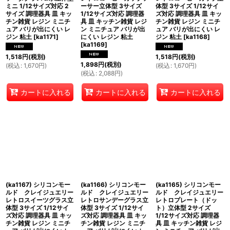
ミニ 1/12サイズ対応 2
ーサー立体型 3サイズ
体型 3サイズ 1/12サイ
サイズ 調理器具 皿 キッ
1/12サイズ対応 調理器
ズ対応 調理器具 皿 キッ
チン雑貨 レジン ミニチ
具 皿 キッチン雑貨 レジ
チン雑貨 レジン ミニチ
ュア バリが出にくい レ
ン ミニチュア バリが出
ュア バリが出にくい レ
ジン 粘土
[
ka1171
]
にくい レジン 粘土
ジン 粘土
[
ka1168
]
[
ka1169
]
1,518
円
(税別)
1,518
円
(税別)
1,898
円
(税別)
(
税込
:
1,670
円
)
(
税込
:
1,670
円
)
(
税込
:
2,088
円
)
カートに入れる
カートに入れる
カートに入れる
(ka1167) シリコンモー
(ka1166) シリコンモー
(ka1165) シリコンモー
ルド クレイジュエリー
ルド クレイジュエリー
ルド クレイジュエリー
レトロスイーツグラス立
レトロサンデーグラス立
レトロプレート（ドッ
体型 3サイズ 1/12サイ
体型 3サイズ 1/12サイ
ト）立体型 2サイズ
ズ対応 調理器具 皿 キッ
ズ対応 調理器具 皿 キッ
1/12サイズ対応 調理器
チン雑貨 レジン ミニチ
チン雑貨 レジン ミニチ
具 皿 キッチン雑貨 レジ