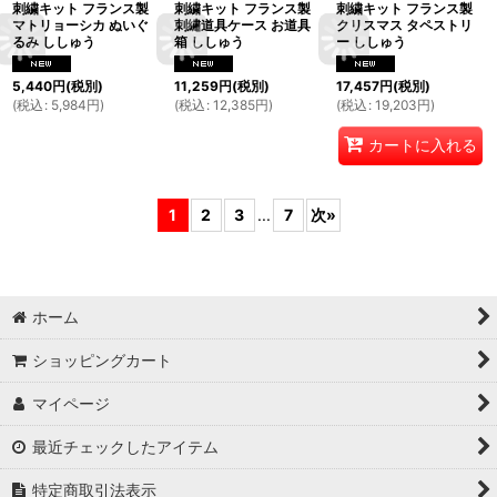
刺繍キット フランス製
刺繍キット フランス製
刺繍キット フランス製
マトリョーシカ ぬいぐ
刺繡道具ケース お道具
クリスマス タペストリ
るみ ししゅう
箱 ししゅう
ー ししゅう
5,440
円
(税別)
11,259
円
(税別)
17,457
円
(税別)
(
税込
:
5,984
円
)
(
税込
:
12,385
円
)
(
税込
:
19,203
円
)
カートに入れる
1
2
3
...
7
次
»
ホーム
ショッピングカート
マイページ
最近チェックしたアイテム
特定商取引法表示