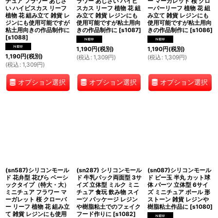
チュア フラワー あじさ
ラワー あじさい ハイビ
ー マーガレット 桜 クロ
い ハイビスカス リーフ
スカス リーフ 植物 花 組
ーバーリーフ 植物 花 組
植物 花 組み立て 雑貨 レ
み立て 雑貨 レジンにも
み立て 雑貨 レジンにも
ジンにも使用可能ですが
使用可能ですが粘土用向
使用可能ですが粘土用向
粘土用向きの作品制作に
きの作品制作に
[
s1087
]
きの作品制作に
[
s1086
]
[
s1088
]
1,190
円
(税別)
1,190
円
(税別)
1,190
円
(税別)
(
税込
:
1,309
円
)
(
税込
:
1,309
円
)
(
税込
:
1,309
円
)
オプション選択
オプション選択
オプション選択
(sn587)シリコンモール
(sn287) シリコンモール
(sn087)シリコンモール
ド 花弁型 花びら ベーシ
ド 牛乳パック両面型 3サ
ド ビー玉 半丸 カット球
ックタイプ（特大・大）
イズ 立体型 ミルク ミニ
体 パーツ 立体型 6サイ
ミニチュア フラワー マ
チュア 食玩 飲み物 スイ
ズ ミニチュア ボール 形
ーガレット 桜 クローバ
ーツ パッケージ レジン
ストーン 雑貨 レジンや
ー リーフ 植物 花 組み立
や樹脂粘土でのフェイク
樹脂粘土作品に
[
s1080
]
て 雑貨 レジンにも使用
フード作りに
[
s1082
]