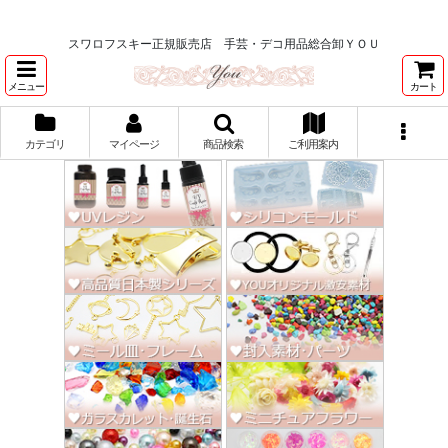
★スワロ122円～、UVレジン、デコパージュ、トールペイント、シルクスク
リーン激安★
スワロフスキー正規販売店 手芸・デコ用品総合卸ＹＯＵ
メニュー
カート
カテゴリ
マイページ
商品検索
ご利用案内