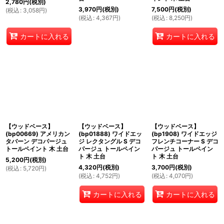
2,780
円
(税別)
3,970
円
(税別)
7,500
円
(税別)
(
税込
:
3,058
円
)
(
税込
:
4,367
円
)
(
税込
:
8,250
円
)
カートに入れる
カートに入れる
【ウッドベース】
【ウッドベース】
【ウッドベース】
(bp00669) アメリカン
(bp01888) ワイドエッ
(bp1908) ワイドエッジ
タバーン デコパージュ
ジ レクタングル S デコ
フレンチコーナー S デコ
トールペイント 木 土台
パージュ トールペイン
パージュ トールペイン
ト 木 土台
ト 木 土台
5,200
円
(税別)
4,320
円
(税別)
3,700
円
(税別)
(
税込
:
5,720
円
)
(
税込
:
4,752
円
)
(
税込
:
4,070
円
)
カートに入れる
カートに入れる