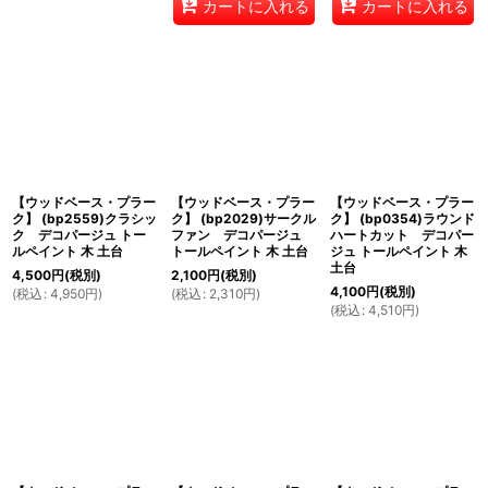
カートに入れる
カートに入れる
【ウッドベース・プラー
【ウッドベース・プラー
【ウッドベース・プラー
ク】 (bp2559)クラシッ
ク】 (bp2029)サークル
ク】 (bp0354)ラウンド
ク デコパージュ トー
ファン デコパージュ
ハートカット デコパー
ルペイント 木 土台
トールペイント 木 土台
ジュ トールペイント 木
土台
4,500
円
(税別)
2,100
円
(税別)
4,100
円
(税別)
(
税込
:
4,950
円
)
(
税込
:
2,310
円
)
(
税込
:
4,510
円
)