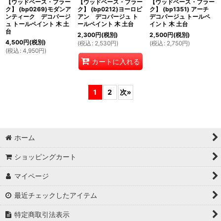
【ウッドベース・プラー
【ウッドベース・プラー
【ウッドベース・プラー
ク】 (bp0269)モダンア
ク】 (bp0212)ヨーロピ
ク】 (bp1351) アーチ
ンティーク デコパージ
アン デコパージュ ト
デコパージュ トールペ
ュ トールペイント 木 土
ールペイント 木 土台
イント 木 土台
台
2,300
円
(税別)
2,500
円
(税別)
4,500
円
(税別)
(
税込
:
2,530
円
)
(
税込
:
2,750
円
)
(
税込
:
4,950
円
)
カートに入れる
1
2
次
»
ホーム
ショッピングカート
マイページ
最近チェックしたアイテム
特定商取引法表示