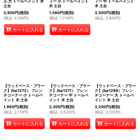
ル 大 トールペイント 木
ィー 小 トールペイント
ィー 中 トールペイント
土台
木 土台
木 土台
3,800
円
(税別)
1,560
円
(税別)
3,500
円
(税別)
(
税込
:
4,180
円
)
(
税込
:
1,716
円
)
(
税込
:
3,850
円
)
カートに入れる
カートに入れる
【ウッドベース・プラー
【ウッドベース・プラー
【ウッドベース・プラー
ク】(bp1272） フレン
ク】(bp1271） フレン
ク】(bp1298）フレン
チコーナー 小 トールペ
チコーナー 中 トールペ
チコーナー 大 トールペ
イント 木 土台
イント 木 土台
イント 木 土台
1,980
円
(税別)
3,300
円
(税別)
3,200
円
(税別)
(
税込
:
2,178
円
)
(
税込
:
3,630
円
)
(
税込
:
3,520
円
)
カートに入れる
カートに入れる
カートに入れる