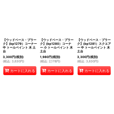
【ウッドベース・プラー
【ウッドベース・プラー
【ウッドベース・プラー
ク】(bp1279）コーナー
ク】(bp1280）コーナ
ク】(bp1281）スクエア
中 トールペイント 木 土
ー 小 トールペイント 木
ー 中 トールペイント 木
台
土台
土台
3,300
円
(税別)
1,980
円
(税別)
3,300
円
(税別)
(
税込
:
3,630
円
)
(
税込
:
2,178
円
)
(
税込
:
3,630
円
)
カートに入れる
カートに入れる
カートに入れる