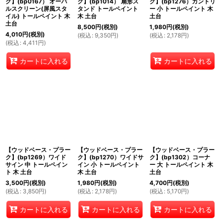
ク】(bp0167） オーバ
ク】(bp1014） 扇形ス
ク】(bp1276）カントリ
ルスクリーン(屏風スタ
タンド トールペイント
ー 小 トールペイント 木
イル) トールペイント 木
木 土台
土台
土台
8,500
円
(税別)
1,980
円
(税別)
4,010
円
(税別)
(
税込
:
9,350
円
)
(
税込
:
2,178
円
)
(
税込
:
4,411
円
)
カートに入れる
カートに入れる
【ウッドベース・プラー
【ウッドベース・プラー
【ウッドベース・プラー
ク】(bp1269）ワイド
ク】(bp1270）ワイドサ
ク】(bp1302）コーナ
サイン 中 トールペイン
イン 小 トールペイント
ー 大 トールペイント 木
ト 木 土台
木 土台
土台
3,500
円
(税別)
1,980
円
(税別)
4,700
円
(税別)
(
税込
:
3,850
円
)
(
税込
:
2,178
円
)
(
税込
:
5,170
円
)
カートに入れる
カートに入れる
カートに入れる