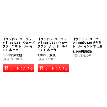
【ウッドベース・プラー
【ウッドベース・プラー
【ウッドベース・プラー
ク】(bp1261）ウェーブ
ク】(bp1262）ウェー
ク】(bp)0420 八角型
プラーク 中 トールペイ
ブプラーク 小 トールペ
トールペイント 木 土台
ント 木 土台
イント 木 土台
3,300
円
(税別)
3,300
円
(税別)
1,980
円
(税別)
(
税込
:
3,630
円
)
(
税込
:
3,630
円
)
(
税込
:
2,178
円
)
カートに入れる
カートに入れる