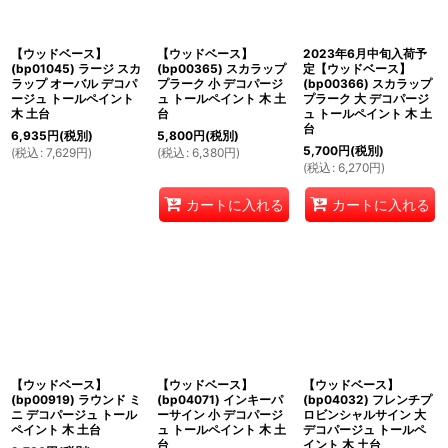
【ウッドベース】
【ウッドベース】
2023年6月中旬入荷予
(bp01045) ラージ スカ
(bp00365) スカラップ
定【ウッドベース】
ラップ オーバル デコパ
プラーク 小 デコパージ
(bp00366) スカラップ
ージュ トールペイント
ュ トールペイント 木 土
プラーク 大 デコパージ
木 土台
台
ュ トールペイント 木 土
台
6,935
円
(税別)
5,800
円
(税別)
5,700
円
(税別)
(
税込
:
7,629
円
)
(
税込
:
6,380
円
)
(
税込
:
6,270
円
)
カートに入れる
カートに入れる
【ウッドベース】
【ウッドベース】
【ウッドベース】
(bp00919) ラウンド ミ
(bp04071) インキーパ
(bp04032) フレンチプ
ニ デコパージュ トール
ーサイン 小 デコパージ
ロビンシャルサイン 大
ペイント 木 土台
ュ トールペイント 木 土
デコパージュ トールペ
台
イント 木 土台