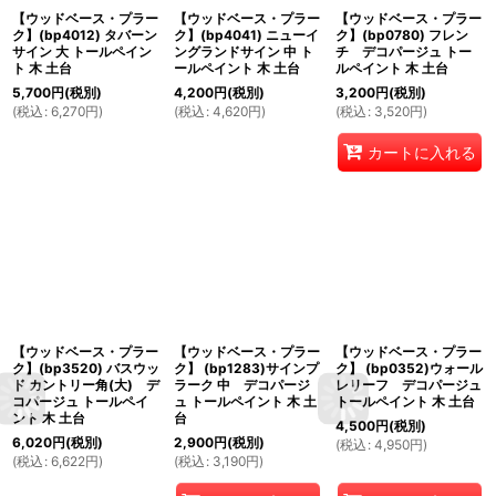
【ウッドベース・プラー
【ウッドベース・プラー
【ウッドベース・プラー
ク】(bp4012) タバーン
ク】(bp4041) ニューイ
ク】(bp0780) フレン
サイン 大 トールペイン
ングランドサイン 中 ト
チ デコパージュ トー
ト 木 土台
ールペイント 木 土台
ルペイント 木 土台
5,700
円
(税別)
4,200
円
(税別)
3,200
円
(税別)
(
税込
:
6,270
円
)
(
税込
:
4,620
円
)
(
税込
:
3,520
円
)
カートに入れる
【ウッドベース・プラー
【ウッドベース・プラー
【ウッドベース・プラー
ク】(bp3520) バスウッ
ク】 (bp1283)サインプ
ク】 (bp0352)ウォール
ド カントリー角(大) デ
ラーク 中 デコパージ
レリーフ デコパージュ
コパージュ トールペイ
ュ トールペイント 木 土
トールペイント 木 土台
ント 木 土台
台
4,500
円
(税別)
6,020
円
(税別)
2,900
円
(税別)
(
税込
:
4,950
円
)
(
税込
:
6,622
円
)
(
税込
:
3,190
円
)