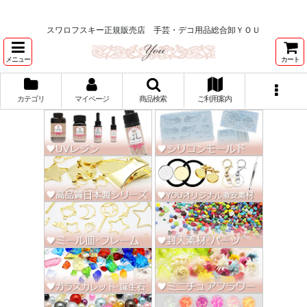
★スワロ122円～、UVレジン、デコパージュ、トールペイント、シルクスク
リーン激安★
スワロフスキー正規販売店 手芸・デコ用品総合卸ＹＯＵ
メニュー
カート
カテゴリ
マイページ
商品検索
ご利用案内