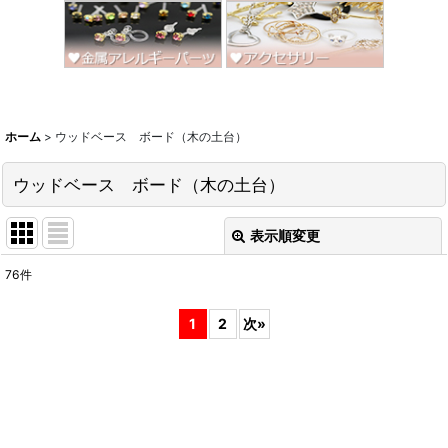
ホーム
>
ウッドベース ボード（木の土台）
ウッドベース ボード（木の土台）
表示順変更
閉じる
76
件
表示数
:
1
2
次
»
並び順
:
絞り込む