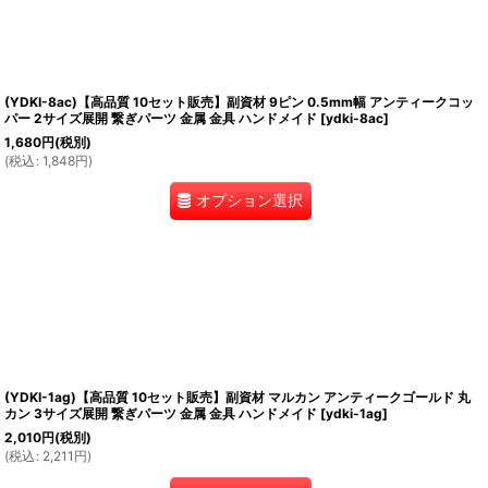
(YDKI-8ac)【高品質 10セット販売】副資材 9ピン 0.5mm幅 アンティークコッ
パー 2サイズ展開 繋ぎパーツ 金属 金具 ハンドメイド
[
ydki-8ac
]
1,680
円
(税別)
(
税込
:
1,848
円
)
オプション選択
(YDKI-1ag)【高品質 10セット販売】副資材 マルカン アンティークゴールド 丸
カン 3サイズ展開 繋ぎパーツ 金属 金具 ハンドメイド
[
ydki-1ag
]
2,010
円
(税別)
(
税込
:
2,211
円
)