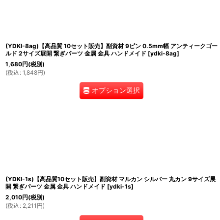
(YDKI-8ag)【高品質 10セット販売】副資材 9ピン 0.5mm幅 アンティークゴー
ルド 2サイズ展開 繋ぎパーツ 金属 金具 ハンドメイド
[
ydki-8ag
]
1,680
円
(税別)
(
税込
:
1,848
円
)
オプション選択
(YDKI-1s)【高品質10セット販売】副資材 マルカン シルバー 丸カン 9サイズ展
開 繋ぎパーツ 金属 金具 ハンドメイド
[
ydki-1s
]
2,010
円
(税別)
(
税込
:
2,211
円
)