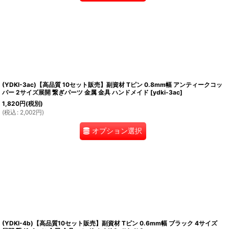
(YDKI-3ac)【高品質 10セット販売】副資材 Tピン 0.8mm幅 アンティークコッ
パー 2サイズ展開 繋ぎパーツ 金属 金具 ハンドメイド
[
ydki-3ac
]
1,820
円
(税別)
(
税込
:
2,002
円
)
オプション選択
(YDKI-4b)【高品質10セット販売】副資材 Tピン 0.6mm幅 ブラック 4サイズ