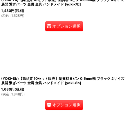
展開 繋ぎパーツ 金属 金具 ハンドメイド
[
ydki-7b
]
1,480
円
(税別)
(
税込
:
1,628
円
)
オプション選択
(YDKI-8b)【高品質 10セット販売】副資材 9ピン 0.5mm幅 ブラック 2サイズ
展開 繋ぎパーツ 金属 金具 ハンドメイド
[
ydki-8b
]
1,680
円
(税別)
(
税込
:
1,848
円
)
オプション選択