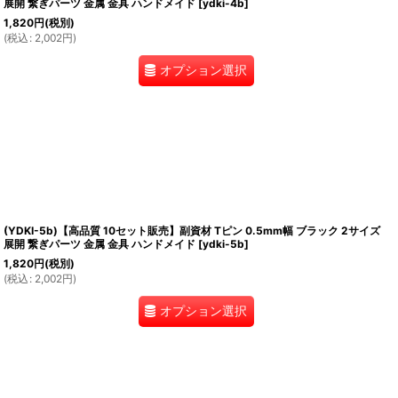
展開 繋ぎパーツ 金属 金具 ハンドメイド
[
ydki-4b
]
1,820
円
(税別)
(
税込
:
2,002
円
)
オプション選択
(YDKI-5b)【高品質 10セット販売】副資材 Tピン 0.5mm幅 ブラック 2サイズ
展開 繋ぎパーツ 金属 金具 ハンドメイド
[
ydki-5b
]
1,820
円
(税別)
(
税込
:
2,002
円
)
オプション選択