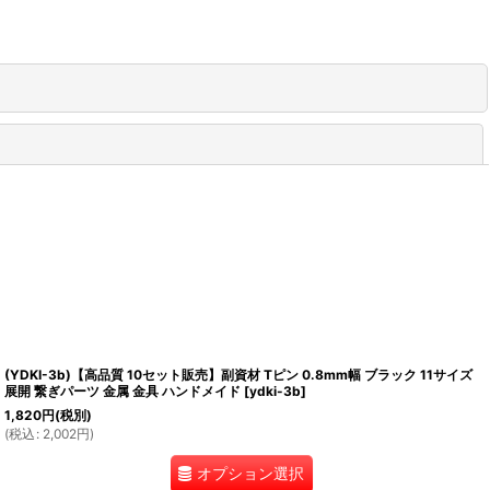
閉じる
(YDKI-3b)【高品質 10セット販売】副資材 Tピン 0.8mm幅 ブラック 11サイズ
展開 繋ぎパーツ 金属 金具 ハンドメイド
[
ydki-3b
]
1,820
円
(税別)
(
税込
:
2,002
円
)
オプション選択