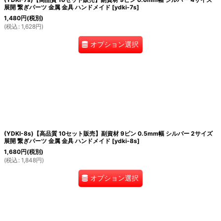
展開 繋ぎパーツ 金属 金具 ハンドメイド
[
ydki-7s
]
1,480
円
(税別)
(
税込
:
1,628
円
)
オプション選択
(YDKI-8s)【高品質 10セット販売】副資材 9ピン 0.5mm幅 シルバー 2サイズ
展開 繋ぎパーツ 金属 金具 ハンドメイド
[
ydki-8s
]
1,680
円
(税別)
(
税込
:
1,848
円
)
オプション選択