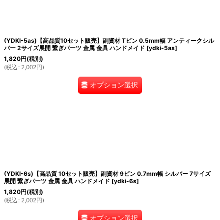
(YDKI-5as)【高品質10セット販売】副資材 Tピン 0.5mm幅 アンティークシル
バー 2サイズ展開 繋ぎパーツ 金属 金具 ハンドメイド
[
ydki-5as
]
1,820
円
(税別)
(
税込
:
2,002
円
)
オプション選択
(YDKI-6s)【高品質 10セット販売】副資材 9ピン 0.7mm幅 シルバー 7サイズ
展開 繋ぎパーツ 金属 金具 ハンドメイド
[
ydki-6s
]
1,820
円
(税別)
(
税込
:
2,002
円
)
オプション選択