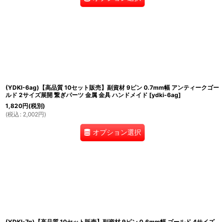
(YDKI-6ag)【高品質 10セット販売】副資材 9ピン 0.7mm幅 アンティークゴー
ルド 2サイズ展開 繋ぎパーツ 金属 金具 ハンドメイド
[
ydki-6ag
]
1,820
円
(税別)
(
税込
:
2,002
円
)
オプション選択
(YDKI-7g)【高品質 10セット販売】副資材 9ピン 0.6mm幅 ゴールド 4サイズ