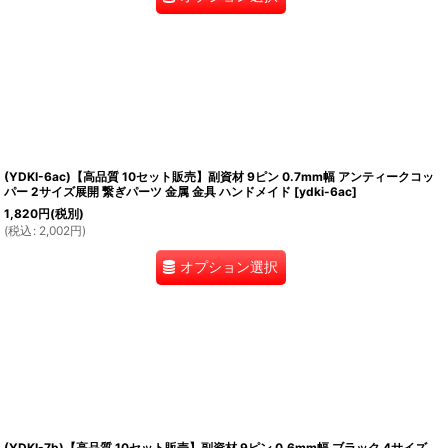
(YDKI-6ac)【高品質 10セット販売】副資材 9ピン 0.7mm幅 アンティークコッ
パー 2サイズ展開 繋ぎパーツ 金属 金具 ハンドメイド
[
ydki-6ac
]
1,820
円
(税別)
(
税込
:
2,002
円
)
オプション選択
(YDKI-7b)【高品質 10セット販売】副資材 9ピン 0.6mm幅 ブラック 4サイズ