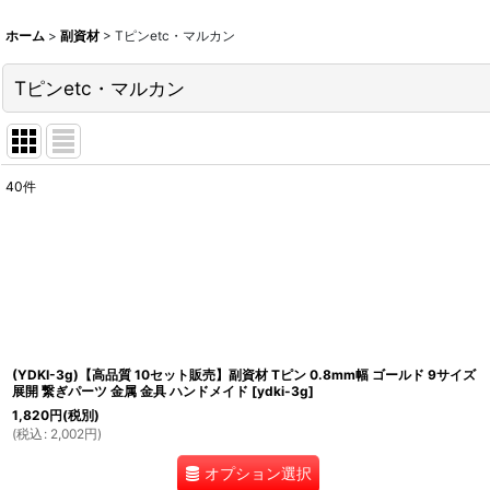
ホーム
>
副資材
>
Tピンetc・マルカン
Tピンetc・マルカン
40
件
表示数
:
並び順
:
(YDKI-3g)【高品質 10セット販売】副資材 Tピン 0.8mm幅 ゴールド 9サイズ
展開 繋ぎパーツ 金属 金具 ハンドメイド
[
ydki-3g
]
1,820
円
(税別)
(
税込
:
2,002
円
)
オプション選択