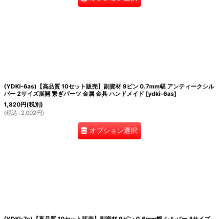
(YDKI-6as)【高品質 10セット販売】副資材 9ピン 0.7mm幅 アンティークシル
バー 2サイズ展開 繋ぎパーツ 金属 金具 ハンドメイド
[
ydki-6as
]
1,820
円
(税別)
(
税込
:
2,002
円
)
オプション選択
(YDKI-7s)【高品質 10セット販売】副資材 9ピン 0.6mm幅 シルバー 4サイズ