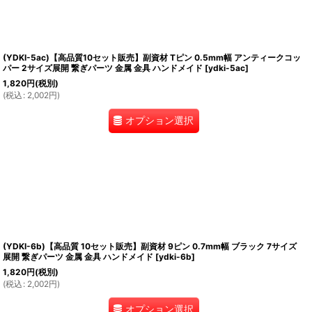
(YDKI-5ac)【高品質10セット販売】副資材 Tピン 0.5mm幅 アンティークコッ
パー 2サイズ展開 繋ぎパーツ 金属 金具 ハンドメイド
[
ydki-5ac
]
1,820
円
(税別)
(
税込
:
2,002
円
)
オプション選択
(YDKI-6b)【高品質 10セット販売】副資材 9ピン 0.7mm幅 ブラック 7サイズ
展開 繋ぎパーツ 金属 金具 ハンドメイド
[
ydki-6b
]
1,820
円
(税別)
(
税込
:
2,002
円
)
オプション選択