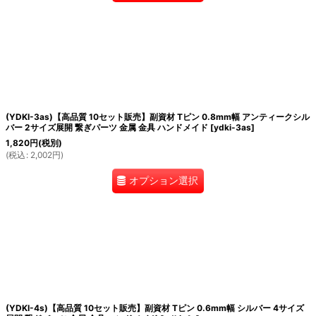
(YDKI-3as)【高品質 10セット販売】副資材 Tピン 0.8mm幅 アンティークシル
バー 2サイズ展開 繋ぎパーツ 金属 金具 ハンドメイド
[
ydki-3as
]
1,820
円
(税別)
(
税込
:
2,002
円
)
オプション選択
(YDKI-4s)【高品質 10セット販売】副資材 Tピン 0.6mm幅 シルバー 4サイズ