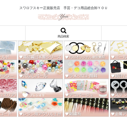
ロ122円～、UVレジン、デコパージュ、トールペイント、シルクスクリー
スワロフスキー正規販売店 手芸・デコ用品総合卸ＹＯＵ
商品検索