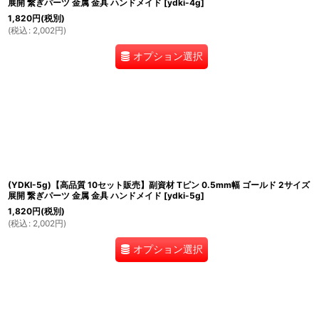
展開 繋ぎパーツ 金属 金具 ハンドメイド
[
ydki-4g
]
1,820
円
(税別)
(
税込
:
2,002
円
)
オプション選択
(YDKI-5g)【高品質 10セット販売】副資材 Tピン 0.5mm幅 ゴールド 2サイズ
展開 繋ぎパーツ 金属 金具 ハンドメイド
[
ydki-5g
]
1,820
円
(税別)
(
税込
:
2,002
円
)
オプション選択