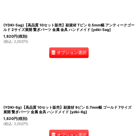
(YDKI-5ag)【高品質 10セット販売】副資材 Tピン 0.5mm幅 アンティークゴー
ルド 2サイズ展開 繋ぎパーツ 金属 金具 ハンドメイド
[
ydki-5ag
]
1,820
円
(税別)
(
税込
:
2,002
円
)
オプション選択
(YDKI-6g)【高品質 10セット販売】副資材 9ピン 0.7mm幅 ゴールド 7サイズ
展開 繋ぎパーツ 金属 金具 ハンドメイド
[
ydki-6g
]
1,820
円
(税別)
(
税込
:
2,002
円
)
オプション選択