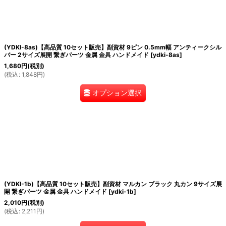
(YDKI-8as)【高品質 10セット販売】副資材 9ピン 0.5mm幅 アンティークシル
バー 2サイズ展開 繋ぎパーツ 金属 金具 ハンドメイド
[
ydki-8as
]
1,680
円
(税別)
(
税込
:
1,848
円
)
オプション選択
(YDKI-1b)【高品質 10セット販売】副資材 マルカン ブラック 丸カン 9サイズ展
開 繋ぎパーツ 金属 金具 ハンドメイド
[
ydki-1b
]
2,010
円
(税別)
(
税込
:
2,211
円
)