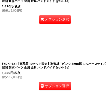
展開 繋ぎパーツ 金属 金具 ハンドメイド
[
ydki-4s
]
1,820
円
(税別)
(
税込
:
2,002
円
)
オプション選択
(YDKI-5s)【高品質 10セット販売】副資材 Tピン 0.5mm幅 シルバー 2サイズ
展開 繋ぎパーツ 金属 金具 ハンドメイド
[
ydki-5s
]
1,820
円
(税別)
(
税込
:
2,002
円
)
オプション選択