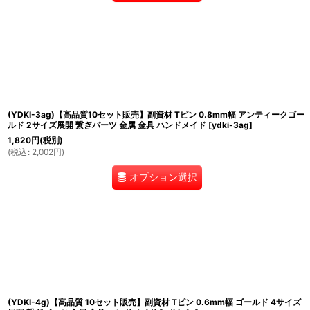
(YDKI-3ag)【高品質10セット販売】副資材 Tピン 0.8mm幅 アンティークゴー
ルド 2サイズ展開 繋ぎパーツ 金属 金具 ハンドメイド
[
ydki-3ag
]
1,820
円
(税別)
(
税込
:
2,002
円
)
オプション選択
(YDKI-4g)【高品質 10セット販売】副資材 Tピン 0.6mm幅 ゴールド 4サイズ