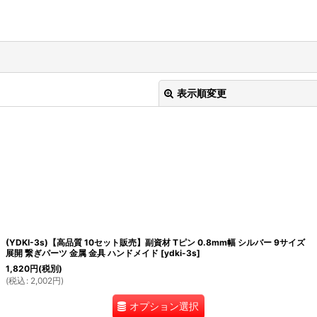
表示順変更
絞り込む
(YDKI-3s)【高品質 10セット販売】副資材 Tピン 0.8mm幅 シルバー 9サイズ
展開 繋ぎパーツ 金属 金具 ハンドメイド
[
ydki-3s
]
1,820
円
(税別)
(
税込
:
2,002
円
)
オプション選択