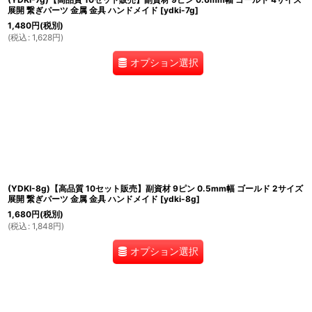
展開 繋ぎパーツ 金属 金具 ハンドメイド
[
ydki-7g
]
1,480
円
(税別)
(
税込
:
1,628
円
)
オプション選択
(YDKI-8g)【高品質 10セット販売】副資材 9ピン 0.5mm幅 ゴールド 2サイズ
展開 繋ぎパーツ 金属 金具 ハンドメイド
[
ydki-8g
]
1,680
円
(税別)
(
税込
:
1,848
円
)
オプション選択