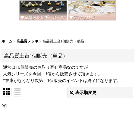
ホーム
>
高品質メッキ
>
高品質土台1個販売（単品）
高品質土台1個販売（単品）
通常は10個販売のお取り寄せ商品なのですが
人気シリーズを今回、1個から販売させて頂きます。
*在庫がなくなり次第、1個販売のイベントは終了になります。
表示順変更
閉じる
0
件
表示数
:
並び順
: