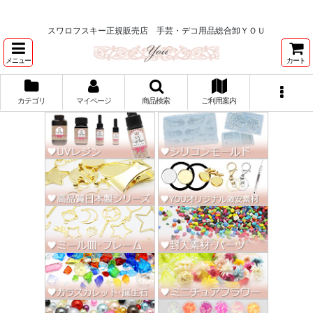
★スワロ122円～、UVレジン、デコパージュ、トールペイント、シルクスク
リーン激安★
スワロフスキー正規販売店 手芸・デコ用品総合卸ＹＯＵ
メニュー
カート
カテゴリ
マイページ
商品検索
ご利用案内