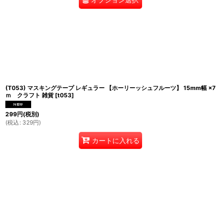
(T053) マスキングテープ レギュラー 【ホーリーッシュフルーツ】 15mm幅 ×7
ｍ クラフト 雑貨
[
t053
]
299
円
(税別)
(
税込
:
329
円
)
カートに入れる