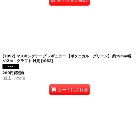
(T052) マスキングテープ レギュラー 【ポタニカル・グリーン】 約15mm幅
×12ｍ クラフト 雑貨
[
t052
]
299
円
(税別)
(
税込
:
329
円
)
カートに入れる