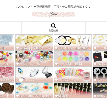
ロ122円～、UVレジン、デコパージュ、トールペイント、シルクスクリー
スワロフスキー正規販売店 手芸・デコ用品総合卸ＹＯＵ
商品検索