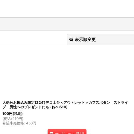
表示順変更
絞り込む
大処分お振込み限定(224')デコ土台＜アウトレット＞カフスボタン ストライ
プ 男性へのプレゼントにも♪
[
you510
]
100
円
(税別)
(
税込
:
110
円
)
希望小売価格
:
450
円
オプション選択