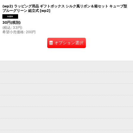
(wp2) ラッピング用品 ギフトボックス シルク風リボン＆箱セット キューブ型
ブルーグリーン 組立式
[
wp2
]
30
円
(税別)
(
税込
:
33
円
)
希望小売価格
:
200
円
オプション選択