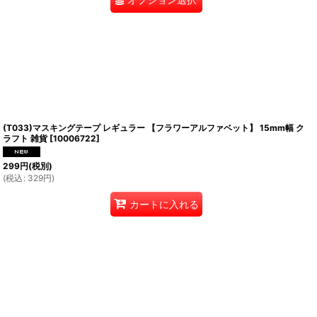
(T033)マスキングテープ レギュラー 【フラワーアルファベット】 15mm幅 ク
ラフト 雑貨
[
10006722
]
299
円
(税別)
(
税込
:
329
円
)
カートに入れる