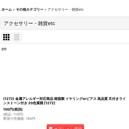
ホーム
>
その他カテゴリー
>
アクセサリー・雑貨etc
アクセサリー・雑貨etc
8
件
表示数
:
並び順
:
(1272) 金属アレルギー対応商品 樹脂製 イヤリングorピアス 高品質 爪付きライ
ンストーン付き 20色展開
[
1272
]
100
円
(税別)
(
税込
:
110
円
)
希望小売価格
:
184
円
オプション選択