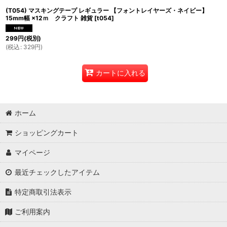
(T054) マスキングテープ レギュラー 【フォントレイヤーズ・ネイビー】
15mm幅 ×12ｍ クラフト 雑貨
[
t054
]
299
円
(税別)
(
税込
:
329
円
)
カートに入れる
ホーム
ショッピングカート
マイページ
最近チェックしたアイテム
特定商取引法表示
ご利用案内