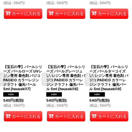
(
税込
:
594
円
)
(
税込
:
594
円
)
(
税込
:
594
円
)
カートに入れる
カートに入れる
カートに入れる
【宝石の雫】パールシリ
【宝石の雫】パールシリ
【宝石の雫】パールシリ
ーズ パールローズ UVレ
ーズ パールグレージュ
ーズ パールターコイズ
ジン専用 着色剤 パジコ
UVレジン専用 着色剤 パ
UVレジン専用 着色剤 パ
PADICO カラーレジン
ジコ PADICO カラーレ
ジコ PADICO カラーレ
クラフト 偏光パール
ジン クラフト 偏光パー
ジン クラフト 偏光パー
5ml
[
houseki17
]
ル 5ml
[
houseki18
]
ル 5ml
[
houseki19
]
540
円
(税別)
540
円
(税別)
540
円
(税別)
(
税込
:
594
円
)
(
税込
:
594
円
)
(
税込
:
594
円
)
カートに入れる
カートに入れる
カートに入れる