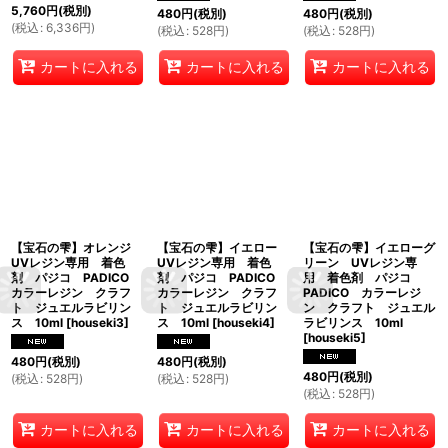
5,760
円
(税別)
480
円
(税別)
480
円
(税別)
(
税込
:
6,336
円
)
(
税込
:
528
円
)
(
税込
:
528
円
)
カートに入れる
カートに入れる
カートに入れる
【宝石の雫】オレンジ
【宝石の雫】イエロー
【宝石の雫】イエローグ
UVレジン専用 着色
UVレジン専用 着色
リーン UVレジン専
剤 パジコ PADICO
剤 パジコ PADICO
用 着色剤 パジコ
カラーレジン クラフ
カラーレジン クラフ
PADICO カラーレジ
ト ジュエルラビリン
ト ジュエルラビリン
ン クラフト ジュエル
ス 10ml
[
houseki3
]
ス 10ml
[
houseki4
]
ラビリンス 10ml
[
houseki5
]
480
円
(税別)
480
円
(税別)
480
円
(税別)
(
税込
:
528
円
)
(
税込
:
528
円
)
(
税込
:
528
円
)
カートに入れる
カートに入れる
カートに入れる