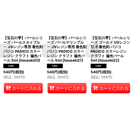
【宝石の雫】パールシリ
【宝石の雫】パールシリ
【宝石の雫】パールシリ
ーズ パールスカイブル
ーズ パールマリンブル
ーズ ゴールド UVレジン
ー UVレジン専用 着色剤
ー UVレジン専用 着色剤
専用 着色剤 パジコ
パジコ PADICO カラー
パジコ PADICO カラー
PADICO カラーレジン
レジン クラフト 偏光パ
レジン クラフト 偏光パ
クラフト 偏光パール
ール 5ml
[
houseki20
]
ール 5ml
[
houseki21
]
5ml
[
houseki22
]
540
円
(税別)
540
円
(税別)
540
円
(税別)
(
税込
:
594
円
)
(
税込
:
594
円
)
(
税込
:
594
円
)
カートに入れる
カートに入れる
カートに入れる