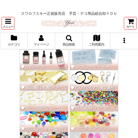
★スワロ122円～、UVレジン、デコパージュ、トールペイント、シルクスク
リーン激安★
スワロフスキー正規販売店 手芸・デコ用品総合卸ＹＯＵ
メニュー
カート
カテゴリ
マイページ
商品検索
ご利用案内