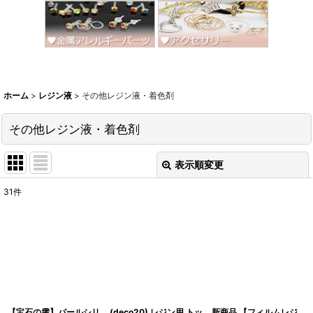
ホーム
>
レジン液
>
その他レジン液・着色剤
その他レジン液・着色剤
表示順変更
閉じる
31
件
表示数
:
並び順
:
絞り込む
【宝石の雫】パールシリ
(deco20) レジン用 トッ
新商品 【フィルムレジ