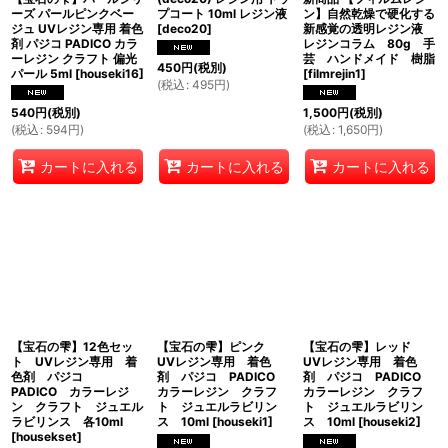
ーズ パールピンクベー
プコート 10ml レジン液
ン】自然乾燥で硬化する
ジュ UVレジン専用 着色
[
deco20
]
新感覚の透明レジン液
剤 パジコ PADICO カラ
レジンコラム 80g 手
ーレジン クラフト 偏光
芸 ハンドメイド 樹脂
450
円
(税別)
パール 5ml
[
houseki16
]
[
filmrejin1
]
(
税込
:
495
円
)
540
円
(税別)
1,500
円
(税別)
(
税込
:
594
円
)
(
税込
:
1,650
円
)
カートに入れる
カートに入れる
カートに入れる
【宝石の雫】12色セッ
【宝石の雫】ピンク
【宝石の雫】レッド
ト UVレジン専用 着
UVレジン専用 着色
UVレジン専用 着色
色剤 パジコ
剤 パジコ PADICO
剤 パジコ PADICO
PADICO カラーレジ
カラーレジン クラフ
カラーレジン クラフ
ン クラフト ジュエル
ト ジュエルラビリン
ト ジュエルラビリン
ラビリンス 各10ml
ス 10ml
[
houseki1
]
ス 10ml
[
houseki2
]
[
housekset
]