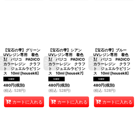
【宝石の雫】グリーン
【宝石の雫】シアン
【宝石の雫】ブルー
UVレジン専用 着色
UVレジン専用 着色
UVレジン専用 着色
剤 パジコ PADICO
剤 パジコ PADICO
剤 パジコ PADICO
カラーレジン クラフ
カラーレジン クラフ
カラーレジン クラフ
ト ジュエルラビリン
ト ジュエルラビリン
ト ジュエルラビリン
ス 10ml
[
housek6
]
ス 10ml
[
housek7
]
ス 10ml
[
housek8
]
480
円
(税別)
480
円
(税別)
480
円
(税別)
(
税込
:
528
円
)
(
税込
:
528
円
)
(
税込
:
528
円
)
カートに入れる
カートに入れる
カートに入れる