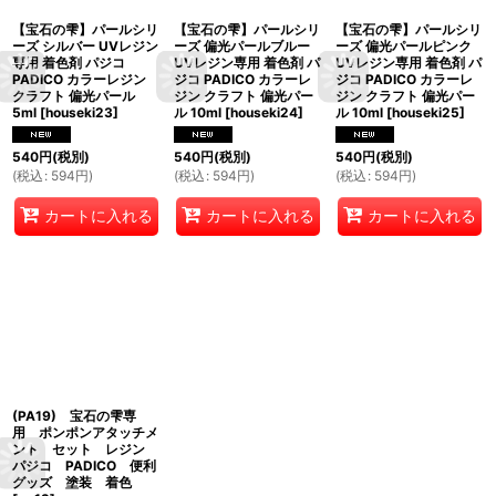
【宝石の雫】パールシリ
【宝石の雫】パールシリ
【宝石の雫】パールシリ
ーズ シルバー UVレジン
ーズ 偏光パールブルー
ーズ 偏光パールピンク
専用 着色剤 パジコ
UVレジン専用 着色剤 パ
UVレジン専用 着色剤 パ
PADICO カラーレジン
ジコ PADICO カラーレ
ジコ PADICO カラーレ
クラフト 偏光パール
ジン クラフト 偏光パー
ジン クラフト 偏光パー
5ml
[
houseki23
]
ル 10ml
[
houseki24
]
ル 10ml
[
houseki25
]
540
円
(税別)
540
円
(税別)
540
円
(税別)
(
税込
:
594
円
)
(
税込
:
594
円
)
(
税込
:
594
円
)
カートに入れる
カートに入れる
カートに入れる
(PA19) 宝石の雫専
用 ポンポンアタッチメ
ント セット レジン
パジコ PADICO 便利
グッズ 塗装 着色