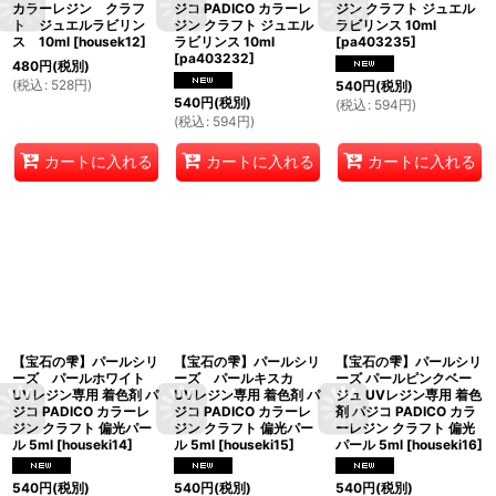
カラーレジン クラフ
ジコ PADICO カラーレ
ジン クラフト ジュエル
ト ジュエルラビリン
ジン クラフト ジュエル
ラビリンス 10ml
ス 10ml
[
housek12
]
ラビリンス 10ml
[
pa403235
]
[
pa403232
]
480
円
(税別)
(
税込
:
528
円
)
540
円
(税別)
540
円
(税別)
(
税込
:
594
円
)
(
税込
:
594
円
)
カートに入れる
カートに入れる
カートに入れる
【宝石の雫】パールシリ
【宝石の雫】パールシリ
【宝石の雫】パールシリ
ーズ パールホワイト
ーズ パールキスカ
ーズ パールピンクベー
UVレジン専用 着色剤 パ
UVレジン専用 着色剤 パ
ジュ UVレジン専用 着色
ジコ PADICO カラーレ
ジコ PADICO カラーレ
剤 パジコ PADICO カラ
ジン クラフト 偏光パー
ジン クラフト 偏光パー
ーレジン クラフト 偏光
ル 5ml
[
houseki14
]
ル 5ml
[
houseki15
]
パール 5ml
[
houseki16
]
540
円
(税別)
540
円
(税別)
540
円
(税別)