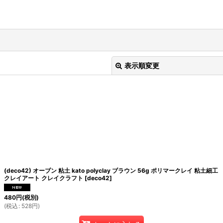
表示順変更
絞り込む
(deco42) オーブン 粘土 kato polyclay ブラウン 56g ポリマークレイ 粘土細工
クレイアート クレイクラフト
[
deco42
]
480
円
(税別)
(
税込
:
528
円
)