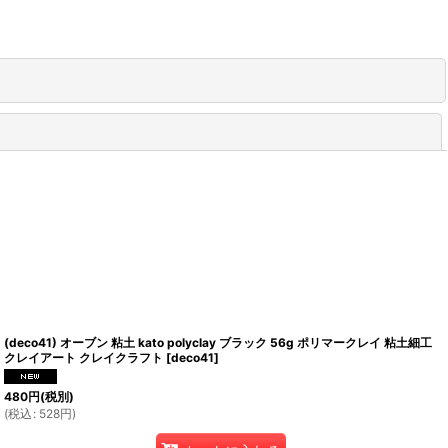
閉じる
(deco41) オーブン 粘土 kato polyclay ブラック 56g ポリマークレイ 粘土細工
クレイアート クレイクラフト
[
deco41
]
480
円
(税別)
(
税込
:
528
円
)