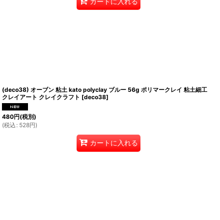
カートに入れる
(deco38) オーブン 粘土 kato polyclay ブルー 56g ポリマークレイ 粘土細工
クレイアート クレイクラフト
[
deco38
]
480
円
(税別)
(
税込
:
528
円
)
カートに入れる