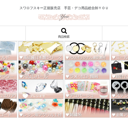
ロ122円～、UVレジン、デコパージュ、トールペイント、シルクスクリー
スワロフスキー正規販売店 手芸・デコ用品総合卸ＹＯＵ
商品検索