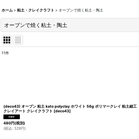
ホーム
>
粘土・クレイクラフト
>
オーブンで焼く粘土・陶土
オーブンで焼く粘土・陶土
11
件
表示数
:
並び順
:
(deco43) オーブン 粘土 kato polyclay ホワイト 56g ポリマークレイ 粘土細工
クレイアート クレイクラフト
[
deco43
]
480
円
(税別)
(
税込
:
528
円
)