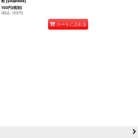
粒
[
youjewe8
]
150
円
(税別)
(
税込
:
165
円
)
カートに入れる