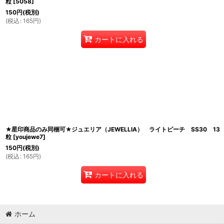
粒
[
5058
]
150
円
(税別)
(
税込
:
165
円
)
カートに入れる
★星印商品のみ同梱可★ジュエリア（JEWELLIA） ライトピーチ SS30 13
粒
[
youjewe7
]
150
円
(税別)
(
税込
:
165
円
)
カートに入れる
ホーム