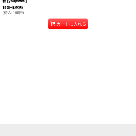
粒
[
youjewe9
]
150
円
(税別)
(
税込
:
165
円
)
カートに入れる