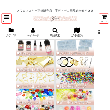
★スワロ122円～、UVレジン、デコパージュ、トールペイント、シルクスク
リーン激安★
スワロフスキー正規販売店 手芸・デコ用品総合卸ＹＯＵ
メニュー
カート
カテゴリ
マイページ
商品検索
ご利用案内