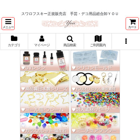
★スワロ122円～、UVレジン、デコパージュ、トールペイント、シルクスク
リーン激安★
スワロフスキー正規販売店 手芸・デコ用品総合卸ＹＯＵ
メニュー
カート
カテゴリ
マイページ
商品検索
ご利用案内