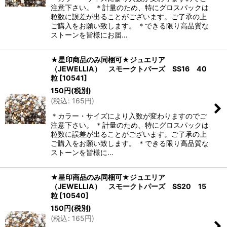
注意下さい。 ＊計量のため、特にグロスパックは
粒数に誤差が出ることがございます。ご了承の上
ご購入をお願い致します。 ＊できる限り高品質な
ストーンを皆様にお届…
★星印商品のみ同梱可★ジュエリア
（JEWELLIA） スモークトパーズ SS16 40
粒
[
10541
]
150
円
(税別)
(
税込
:
165
円
)
＊カラー・サイズにより入数が変わりますのでご
注意下さい。 ＊計量のため、特にグロスパックは
粒数に誤差が出ることがございます。ご了承の上
ご購入をお願い致します。 ＊できる限り高品質な
ストーンを皆様に…
★星印商品のみ同梱可★ジュエリア
（JEWELLIA） スモークトパーズ SS20 15
粒
[
10540
]
150
円
(税別)
(
税込
:
165
円
)