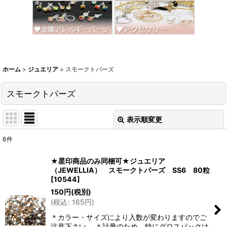
ホーム
>
ジュエリア
>
スモークトパーズ
スモークトパーズ
表示順変更
閉じる
6
件
表示数
:
★星印商品のみ同梱可★ジュエリア
（JEWELLIA） スモークトパーズ SS6 80粒
並び順
:
[
10544
]
150
円
(税別)
(
税込
:
165
円
)
絞り込む
＊カラー・サイズにより入数が変わりますのでご
注意下さい。 ＊計量のため、特にグロスパックは