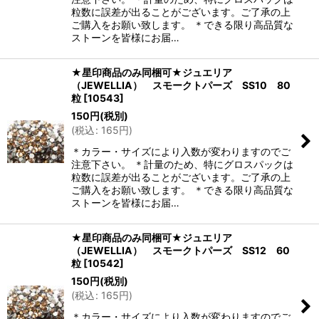
粒数に誤差が出ることがございます。ご了承の上
ご購入をお願い致します。 ＊できる限り高品質な
ストーンを皆様にお届…
★星印商品のみ同梱可★ジュエリア
（JEWELLIA） スモークトパーズ SS10 80
粒
[
10543
]
150
円
(税別)
(
税込
:
165
円
)
＊カラー・サイズにより入数が変わりますのでご
注意下さい。 ＊計量のため、特にグロスパックは
粒数に誤差が出ることがございます。ご了承の上
ご購入をお願い致します。 ＊できる限り高品質な
ストーンを皆様にお届…
★星印商品のみ同梱可★ジュエリア
（JEWELLIA） スモークトパーズ SS12 60
粒
[
10542
]
150
円
(税別)
(
税込
:
165
円
)
＊カラー・サイズにより入数が変わりますのでご