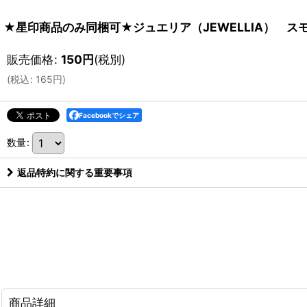
★星印商品のみ同梱可★ジュエリア（JEWELLIA） スモ
販売価格
:
150
円
(税別)
(
税込
:
165
円
)
Facebookでシェア
数量
:
返品特約に関する重要事項
商品詳細