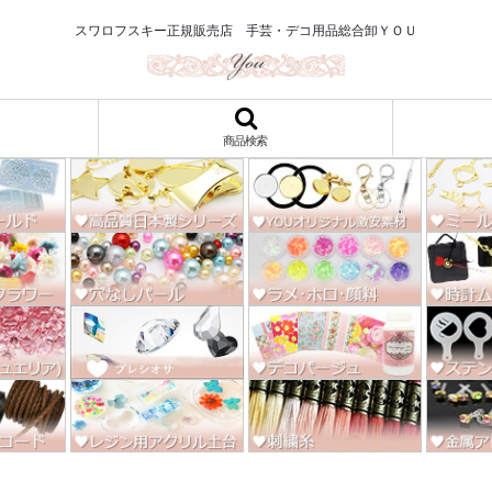
ロ122円～、UVレジン、デコパージュ、トールペイント、シルクスクリー
スワロフスキー正規販売店 手芸・デコ用品総合卸ＹＯＵ
商品検索