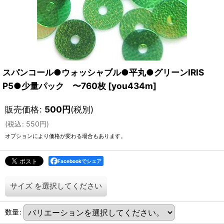
スパンコール●ウォッシャブル●平丸●グリーンIRIS
P5●少量パック 〜760枚
[
you434m
]
販売価格
:
500
円
(税別)
(
税込
:
550
円
)
オプションにより価格が変わる場合もあります。
Facebookでシェア
サイズ
を選択してください
数量
: