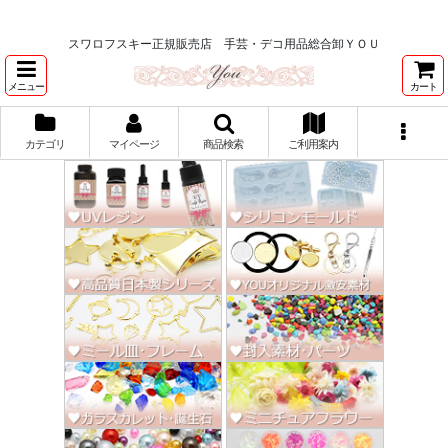
★スワロ122円～、UVレジン、デコパージュ、トールペイント、シルクスク
リーン激安★
スワロフスキー正規販売店 手芸・デコ用品総合卸ＹＯＵ
メニュー
カート
カテゴリ
マイページ
商品検索
ご利用案内