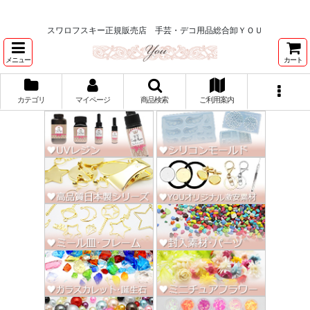
★スワロ122円～、UVレジン、デコパージュ、トールペイント、シルクスク
リーン激安★
スワロフスキー正規販売店 手芸・デコ用品総合卸ＹＯＵ
メニュー
カート
カテゴリ
マイページ
商品検索
ご利用案内