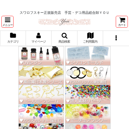
★スワロ122円～、UVレジン、デコパージュ、トールペイント、シルクスク
リーン激安★
スワロフスキー正規販売店 手芸・デコ用品総合卸ＹＯＵ
メニュー
カート
カテゴリ
マイページ
商品検索
ご利用案内