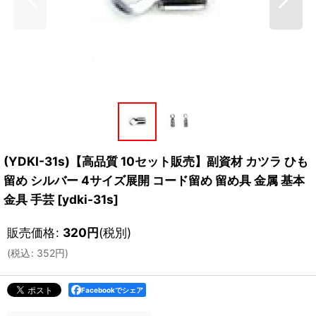
(YDKI-31s)【高品質 10セット販売】副資材 カツラ ひも
留め シルバー 4サイズ展開 コード留め 留め具 金属 基本
金具 手芸
[
ydki-31s
]
販売価格
:
320
円
(税別)
(
税込
:
352
円
)
Facebookでシェア