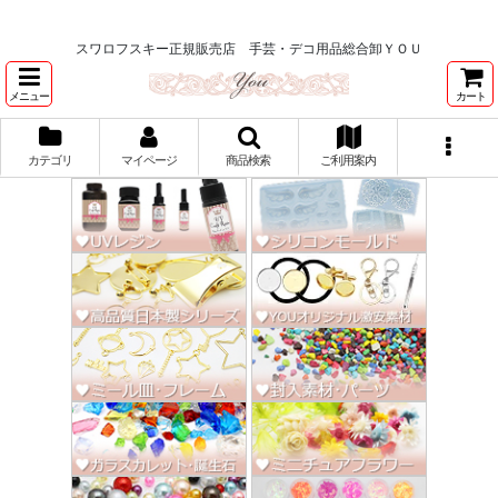
★スワロ122円～、UVレジン、デコパージュ、トールペイント、シルクスク
リーン激安★
スワロフスキー正規販売店 手芸・デコ用品総合卸ＹＯＵ
メニュー
カート
カテゴリ
マイページ
商品検索
ご利用案内