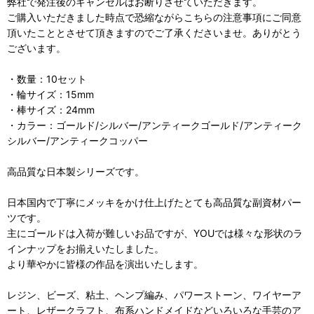
弊社で発注後のキャンセルはお断りさせていただきます。
ご購入いただきました時点で恐縮ながらこちらの注意事項にご同意
頂いたこととさせて頂きますのでご了承くださいませ。ありがとう
ございます。
・数量：10セット
・輪サイズ：15mm
・棒サイズ：24mm
・カラー：ゴールド/シルバー/アンティークゴールド/アンティーク
シルバー/アンティークコッパー
高品質な日本製シリーズです。
日本国内で丁寧にメッキをかけ仕上げたとても高品質な副資材パー
ツです。
主にゴールドは入荷が難しいお品ですが、YOUでは様々な形状のラ
インナップをお揃えいたしました。
より華やかに皆様の作品を演出いたします。
レジン、ビーズ、粘土、ヘンプ編み、パワーストーン、ワイヤーア
ート、レザークラフト、布系ハンドメイドなどいろいろな手芸のア