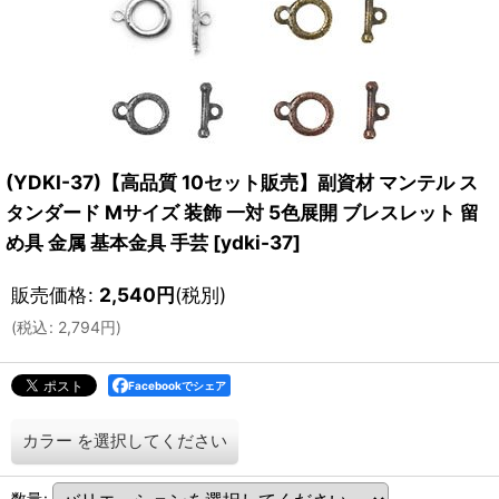
(YDKI-37)【高品質 10セット販売】副資材 マンテル ス
タンダード Mサイズ 装飾 一対 5色展開 ブレスレット 留
め具 金属 基本金具 手芸
[
ydki-37
]
販売価格
:
2,540
円
(税別)
(
税込
:
2,794
円
)
Facebookでシェア
カラー
を選択してください
数量
: