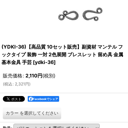
(YDKI-36)【高品質 10セット販売】副資材 マンテル フ
ックタイプ 装飾 一対 2色展開 ブレスレット 留め具 金属
基本金具 手芸
[
ydki-36
]
販売価格
:
2,110
円
(税別)
(
税込
:
2,321
円
)
Facebookでシェア
カラー
を選択してください
数量
: