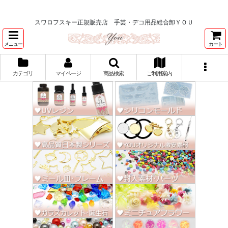
★スワロ122円～、UVレジン、デコパージュ、トールペイント、シルクスク
リーン激安★
スワロフスキー正規販売店 手芸・デコ用品総合卸ＹＯＵ
メニュー
カート
カテゴリ
マイページ
商品検索
ご利用案内