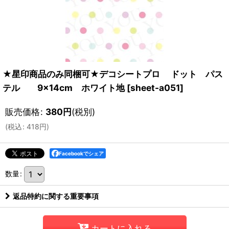
★星印商品のみ同梱可★デコシートプロ ドット パス
テル 9×14cm ホワイト地
[
sheet-a051
]
販売価格
:
380
円
(税別)
(
税込
:
418
円
)
Facebookでシェア
数量
:
返品特約に関する重要事項
カートに入れる