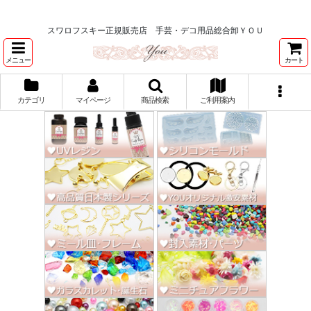
★スワロ122円～、UVレジン、デコパージュ、トールペイント、シルクスク
リーン激安★
スワロフスキー正規販売店 手芸・デコ用品総合卸ＹＯＵ
メニュー
カート
カテゴリ
マイページ
商品検索
ご利用案内