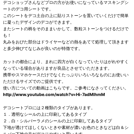
デコショップさんなどプロの方がお使いになっているマスキングシ
ートのデコ用シートです。
このシートをデコ土台の上に貼りストーンを置いていくだけで簡単
に凝ったデザインのデコができます。
またシートの柄をそのままいかして、数粒ストーンをつけるだけで
も！
丸みをおびた部分はドライヤーなどの熱をあてて処理して頂きます
と多少伸びてなじみが良いのが特徴です。
カットの都合により、まれに四方が白くなっていたりはがれやすく
なっている場合がありますが良品とさせていただきます。
携帯やスマホケースだけでなくたっぷりいろいろなものにお使いい
ただけるサイズでのご提供です。
使い方についての動画はこちらです。ご参考になさってください。
http://www.youtube.com/watch?v=Hi-7adMIhmM
デコシートプロには２種類のタイプがあります。
１．透明なシールの上に印刷してあるタイプ
２．白・シルバーラメのシールの上に印刷してあるタイプ
下地が透けてほしくないときや素材が濃いお色のときなどは白＆シ
ルバー下地の方がデコりやすいと思います。