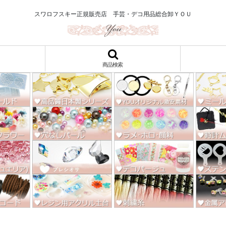
ロ122円～、UVレジン、デコパージュ、トールペイント、シルクスクリー
スワロフスキー正規販売店 手芸・デコ用品総合卸ＹＯＵ
商品検索