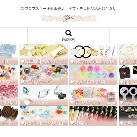
ロ122円～、UVレジン、デコパージュ、トールペイント、シルクスクリー
スワロフスキー正規販売店 手芸・デコ用品総合卸ＹＯＵ
商品検索