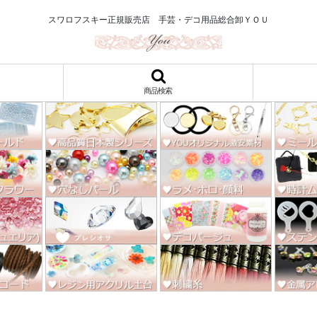
ロ122円～、UVレジン、デコパージュ、トールペイント、シルクスクリー
スワロフスキー正規販売店 手芸・デコ用品総合卸ＹＯＵ
商品検索