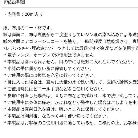
商品詳細
・内容量：20ml入り
紙、布用のコート材です。
紙は両面に、布は裏側から二度塗りしてレジン液の染み込みによる透
紙の片面にデコラージュコートを塗り、一時間程度自然乾燥させ、裏
※レジンの中へ埋め込むパーツとしては最適ですが台座などを使用す
＊電子レンジ、オーブンでの使用はできません。
＊本製品は食べられません。口の中には絶対に入れないでください。
＊小児の手に届かない所に保管してください。
＊ご使用の際には換気を充分に行ってください。
＊目に入った場合は、直ちに大量の水で洗い流して、医師の診察を受
＊ご使用時にはビニール手袋などをご使用ください。
＊皮膚に付着した場合は、直ちに布などで拭取り、水で洗い流してく
＊ご使用中に身体に痒み、かぶれなどが発生した場合はごしようを中
＊本製品は直射日光を避け、暗いところに保管してください。
＊本製品は開封後、なるべく早く使い切ってください。
＊本製品はお客様のご使用用途に適しているか、ご検討の上、お客様