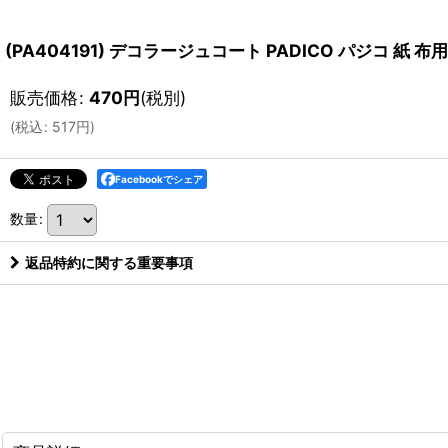
(PA404191) デコラージュコート PADICO パジコ 紙
販売価格
:
470
円
(税別)
(
税込
:
517
円
)
Facebookでシェア
数量
:
返品特約に関する重要事項