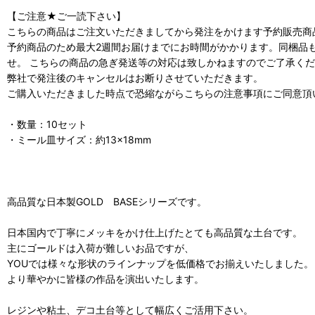
【ご注意★ご一読下さい】
こちらの商品はご注文いただきましてから発注をかけます予約販売商
予約商品のため最大2週間お届けまでにお時間がかかります。同梱品
せ。 こちらの商品の急ぎ発送等の対応は致しかねますのでご了承く
弊社で発注後のキャンセルはお断りさせていただきます。
ご購入いただきました時点で恐縮ながらこちらの注意事項にご同意頂
・数量：10セット
・ミール皿サイズ：約13×18mm
高品質な日本製GOLD BASEシリーズです。
日本国内で丁寧にメッキをかけ仕上げたとても高品質な土台です。
主にゴールドは入荷が難しいお品ですが、
YOUでは様々な形状のラインナップを低価格でお揃えいたしました。
より華やかに皆様の作品を演出いたします。
レジンや粘土、デコ土台等として幅広くご活用下さい。