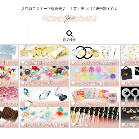
ロ122円～、UVレジン、デコパージュ、トールペイント、シルクスクリー
スワロフスキー正規販売店 手芸・デコ用品総合卸ＹＯＵ
商品検索