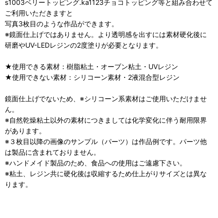
s1003ベリートッピング.ka1123チョコトッピング等と組み合わせて
ご利用いただきますと
写真3枚目のような作品ができます。
※鏡面仕上げではありません。より透明感を出すには素材硬化後に
研磨やUV-LEDレジンの2度塗りが必要となります。
★使用できる素材：樹脂粘土・オーブン粘土・UVレジン
★使用できない素材：シリコーン素材・2液混合型レジン
鏡面仕上げでないため、※シリコーン系素材はご使用いただけませ
ん。
※自然乾燥粘土以外の素材につきましては化学変化に伴う耐用限界
があります。
※３枚目以降の画像のサンプル（パーツ）は作品例です。パーツ他
は製品に含まれておりません。
※ハンドメイド製品のため、食品への使用はご遠慮下さい。
※粘土、レジン共に硬化後は収縮するため仕上がりサイズとは異な
ります。