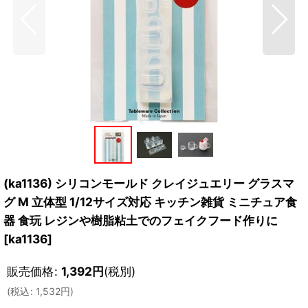
(ka1136) シリコンモールド クレイジュエリー グラスマ
グ M 立体型 1/12サイズ対応 キッチン雑貨 ミニチュア食
器 食玩 レジンや樹脂粘土でのフェイクフード作りに
[
ka1136
]
販売価格
:
1,392
円
(税別)
(
税込
:
1,532
円
)