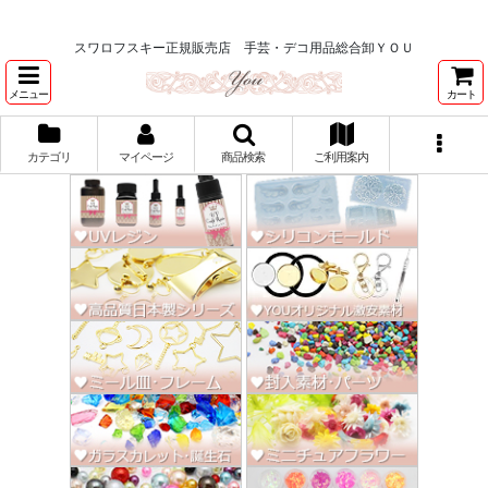
★スワロ122円～、UVレジン、デコパージュ、トールペイント、シルクスク
リーン激安★
スワロフスキー正規販売店 手芸・デコ用品総合卸ＹＯＵ
メニュー
カート
カテゴリ
マイページ
商品検索
ご利用案内