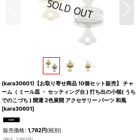
(kara30601)【お取り寄せ商品 10個セット販売】 チャ
ーム（ ミール皿 ・ セッティング台 ) 打ち出の小槌( うち
でのこづち ) 開運 2色展開 アクセサリー パーツ 和風
[
kara30601
]
販売価格
:
1,782
円
(税別)
(
税込
:
1,961
円
)