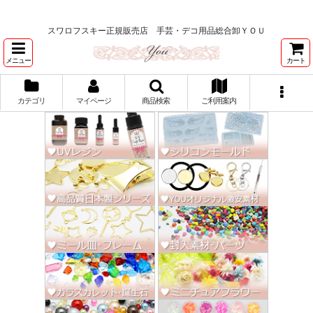
★スワロ122円～、UVレジン、デコパージュ、トールペイント、シルクスク
リーン激安★
スワロフスキー正規販売店 手芸・デコ用品総合卸ＹＯＵ
メニュー
カート
カテゴリ
マイページ
商品検索
ご利用案内