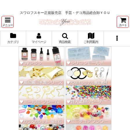
★スワロ122円～、UVレジン、デコパージュ、トールペイント、シルクスク
リーン激安★
スワロフスキー正規販売店 手芸・デコ用品総合卸ＹＯＵ
メニュー
カート
カテゴリ
マイページ
商品検索
ご利用案内