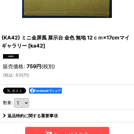
(KA42) ミニ金屏風 展示台 金色 無地 12ｃｍ×17cmマイ
ギャラリー
[
ka42
]
販売価格
:
759
円
(税別)
(
税込
:
835
円
)
Facebookでシェア
数量
:
返品特約に関する重要事項