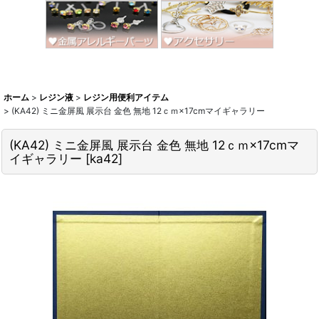
ホーム
>
レジン液
>
レジン用便利アイテム
>
(KA42) ミニ金屏風 展示台 金色 無地 12ｃｍ×17cmマイギャラリー
(KA42) ミニ金屏風 展示台 金色 無地 12ｃｍ×17cmマ
イギャラリー
[
ka42
]