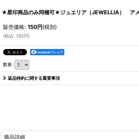
★星印商品のみ同梱可★ジュエリア（JEWELLIA） アメ
販売価格
:
150
円
(税別)
(
税込
:
165
円
)
Facebookでシェア
数量
:
返品特約に関する重要事項
商品詳細