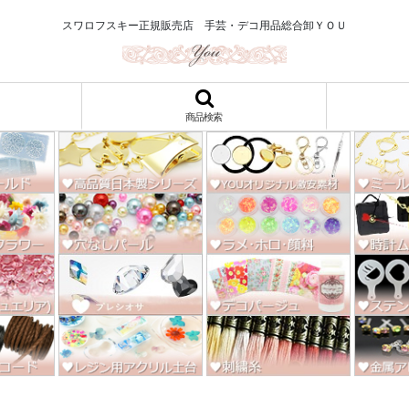
ロ122円～、UVレジン、デコパージュ、トールペイント、シルクスクリー
スワロフスキー正規販売店 手芸・デコ用品総合卸ＹＯＵ
商品検索