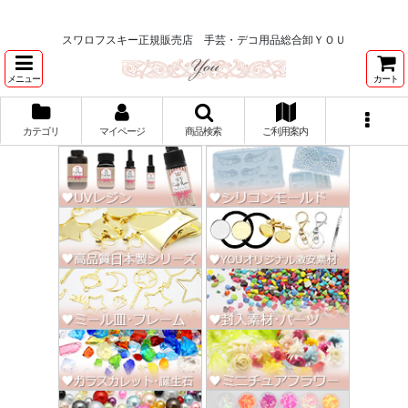
★スワロ122円～、UVレジン、デコパージュ、トールペイント、シルクスク
リーン激安★
スワロフスキー正規販売店 手芸・デコ用品総合卸ＹＯＵ
メニュー
カート
カテゴリ
マイページ
商品検索
ご利用案内