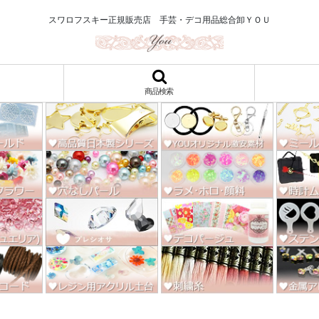
ロ122円～、UVレジン、デコパージュ、トールペイント、シルクスクリー
スワロフスキー正規販売店 手芸・デコ用品総合卸ＹＯＵ
商品検索