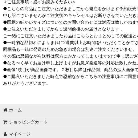
＜ご注意事項：必ずお読みください＞
●こちらの商品はご注文いただきましてから発注をかけます予約販売
申し訳ございませんがご注文後のキャンセルはお断りさせていただき
●図柄の細かいサイズについてのお問い合わせには対応は致しかねま
●ご注文いただきましてから１週間前後のお届けとなります 。
ご一緒にご注文いただきましたお品はこちらとおまとめしての配送と
●一時的な品切れによりまれに2週間以上お時間をいただくことがご
同梱品も一緒に発送のためお急ぎの場合は別途ご注文くださいませ。
その際は恐縮ながら送料は双方にかかってしま いますので申し訳ご
●なるべく早くお届け申し上げますがお急ぎ発送等の対応は致しかね
●画像1枚目が商品画像です。２枚目以降は作品例、商品の拡大画像
●ご購入いただきました時点で恐縮ながらこちらの注意事項にご同意
ありがとうございます。
ホーム
ショッピングカート
マイページ