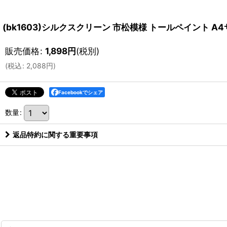
(bk1603)シルクスクリーン 市松模様 トールペイント A
販売価格
:
1,898
円
(税別)
(
税込
:
2,088
円
)
Facebookでシェア
数量
:
返品特約に関する重要事項