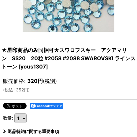
★星印商品のみ同梱可★スワロフスキー アクアマリ
ン SS20 20粒 #2058 #2088 SWAROVSKI ラインス
トーン
[
yous1307
]
販売価格
:
320
円
(税別)
(
税込
:
352
円
)
Facebookでシェア
数量
:
返品特約に関する重要事項