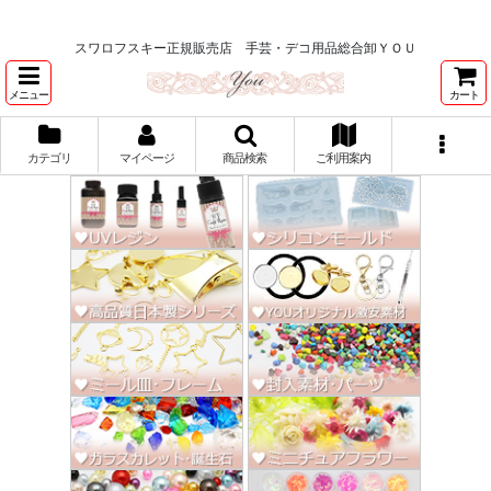
★スワロ122円～、UVレジン、デコパージュ、トールペイント、シルクスク
リーン激安★
スワロフスキー正規販売店 手芸・デコ用品総合卸ＹＯＵ
メニュー
カート
カテゴリ
マイページ
商品検索
ご利用案内