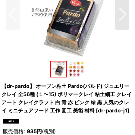
【dr-pardo】 オーブン粘土 Pardo(パルド) ジュエリー
クレイ 全56種 (１〜15) ポリマークレイ 粘土細工 クレイ
アート クレイクラフト 白 青 赤 ピンク 緑 黒 人気のクレ
イ ミニチュアフード 工作 図工 美術 材料
[
dr-pardo-j1
]
販売価格
:
935
円
(税別)