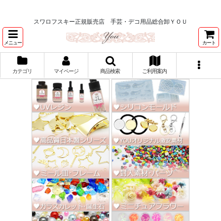
★スワロ122円～、UVレジン、デコパージュ、トールペイント、シルクスク
リーン激安★
スワロフスキー正規販売店 手芸・デコ用品総合卸ＹＯＵ
メニュー
カート
カテゴリ
マイページ
商品検索
ご利用案内