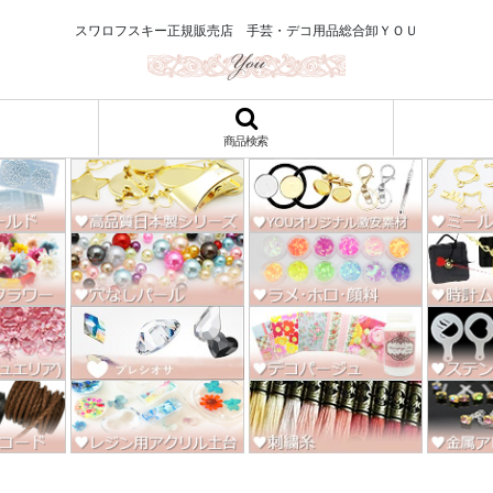
ロ122円～、UVレジン、デコパージュ、トールペイント、シルクスクリー
スワロフスキー正規販売店 手芸・デコ用品総合卸ＹＯＵ
商品検索