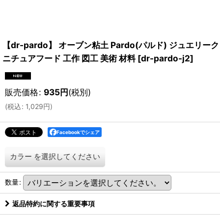
【dr-pardo】 オーブン粘土 Pardo(パルド) ジュエリ
ニチュアフード 工作 図工 美術 材料
[
dr-pardo-j2
]
販売価格
:
935
円
(税別)
(
税込
:
1,029
円
)
Facebookでシェア
カラー
を選択してください
数量
:
返品特約に関する重要事項