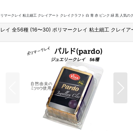
〜30) ポリマークレイ 粘土細工 クレイアート クレイクラフト 白 青 赤 ピンク 緑 黒 人
リークレイ 全56種 (16〜30) ポリマークレイ 粘土細工 クレ