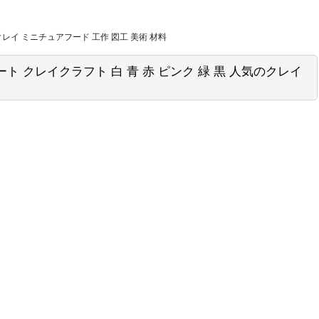
気のクレイ ミニチュアフード 工作 図工 美術 材料
イアート クレイクラフト 白 青 赤 ピンク 緑 黒 人気のクレイ