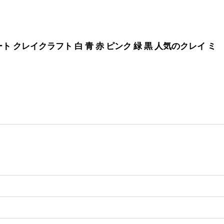
ート クレイクラフト 白 青 赤 ピンク 緑 黒 人気のクレイ ミ