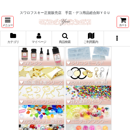
★スワロ122円～、UVレジン、デコパージュ、トールペイント、シルクスク
リーン激安★
スワロフスキー正規販売店 手芸・デコ用品総合卸ＹＯＵ
メニュー
カート
カテゴリ
マイページ
商品検索
ご利用案内