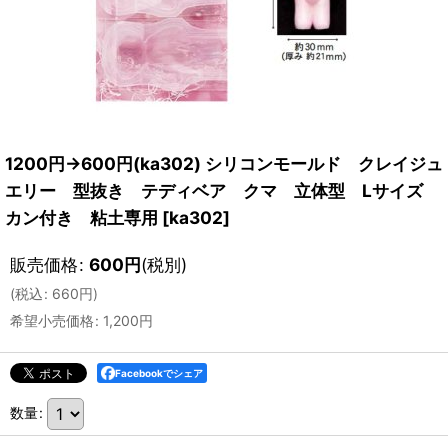
1200円→600円(ka302) シリコンモールド クレイジュ
エリー 型抜き テディベア クマ 立体型 Lサイズ
カン付き 粘土専用
[
ka302
]
販売価格
:
600
円
(税別)
(
税込
:
660
円
)
希望小売価格
:
1,200
円
Facebookでシェア
数量
: