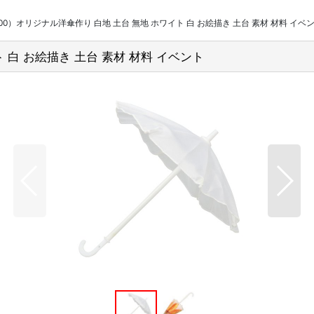
81100）オリジナル洋傘作り 白地 土台 無地 ホワイト 白 お絵描き 土台 素材 材料 イベ
ト 白 お絵描き 土台 素材 材料 イベント