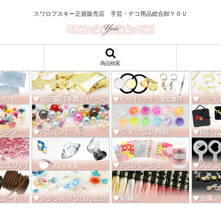
ロ122円～、UVレジン、デコパージュ、トールペイント、シルクスクリー
スワロフスキー正規販売店 手芸・デコ用品総合卸ＹＯＵ
商品検索