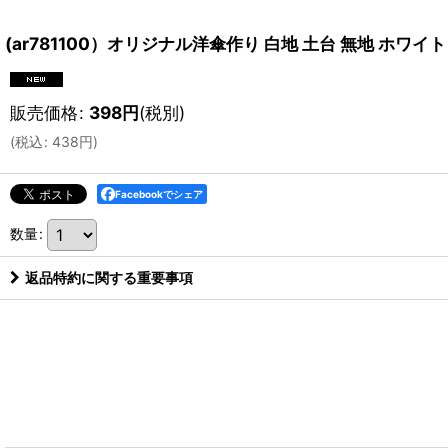
(ar781100）オリジナル洋傘作り 白地 土台 無地 ホワイト
販売価格
:
398
円
(税別)
(
税込
:
438
円
)
Facebookでシェア
数量
:
返品特約に関する重要事項