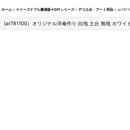
ホーム
>
☆リーズナブル廉価版☆DIYシリーズ
>
デコ土台・アート用品
>
(ar7
(ar781100）オリジナル洋傘作り 白地 土台 無地 ホワイ