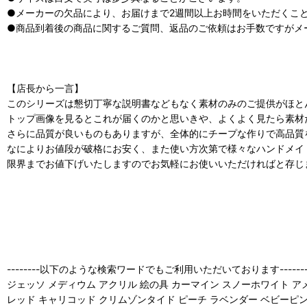
●メーカーの欠品により、お届けまで2週間以上お時間をいただくこ
●商品到着後の商品に関するご質問、返品のご依頼はお手数ですがメ
【店長から一言】
このシリーズは懇切丁寧な説明書などもなく素材のみのご提供がほと
トップ画像を見るとこれが届くのかと思いきや、よくよく見たら素材
さらに品質が良いものもありますが、全体的にチープな作りで高品質
なによりお値段が破格にお安く、また使い方次第で様々なハンドメイ
限界までお値下げいたしますのでお気軽にお使いいただければと存じ
--------以下のような検索ワードでもご利用いただいております-------
ジェッソ メディウム アクリル 絵の具 カーマイン スノーホワイト 
レッド キャリコッド クリムゾンタイド ピーチ ラベンダー ベビーピンク