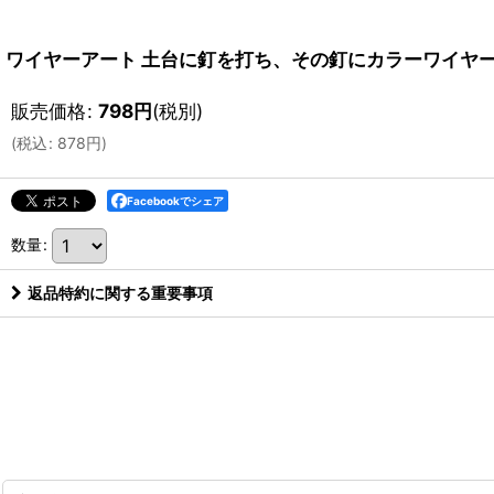
ワイヤーアート 土台に釘を打ち、その釘にカラーワイヤーを
販売価格
:
798
円
(税別)
(
税込
:
878
円
)
Facebookでシェア
数量
:
返品特約に関する重要事項