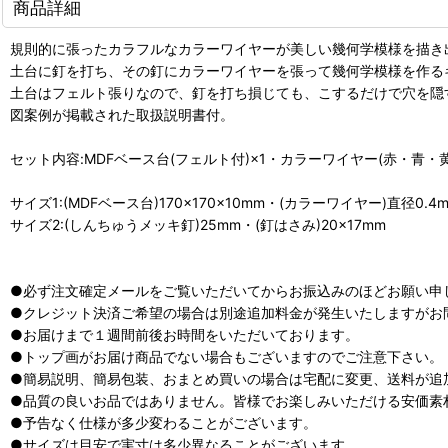
商品詳細
規則的に張ったカラフルなカラーワイヤーが美しい幾何学模様を描き
土台に釘を打ち、その釘にカラーワイヤーを張って幾何学模様を作る
土台はフェルト張りなので、釘を打ち損じても、こするだけで穴を隠
図案例が掲載された取扱説明書付。
セット内容:MDFベース台(フェルト付)×1・カラーワイヤー(赤・青・
サイズ1:(MDFベース台)170×170×10mm・(カラーワイヤー)直径0.4
サイズ2:(しんちゅうメッキ釘)25mm・(釘はさみ)20×17mm
●必ず注文確定メールをご覧いただいてからお振込みのほどお願い申
●クレジット決済ご希望の場合は別途追加料金が発生いたしますがお
●お届けまで１週間前後お時間をいただいております。
●トップ画がお届け商品でない場合もございますのでご注意下さい。
●簡易説明、簡易包装、おまとめ買いの場合は宅配に変更、送料が追
●品質の良いお品ではありません。皆様でお楽しみいただける安価素
●予告なく仕様が多少変わることがございます。
●サイズは目安で実寸は多少異なることがございます。