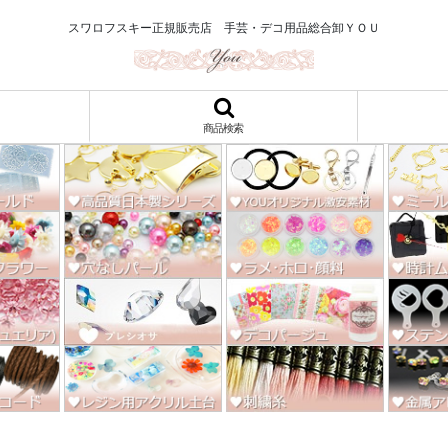
ロ122円～、UVレジン、デコパージュ、トールペイント、シルクスクリー
スワロフスキー正規販売店 手芸・デコ用品総合卸ＹＯＵ
商品検索