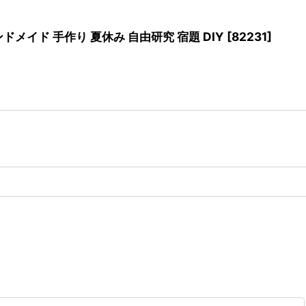
イド 手作り 夏休み 自由研究 宿題 DIY
[
82231
]