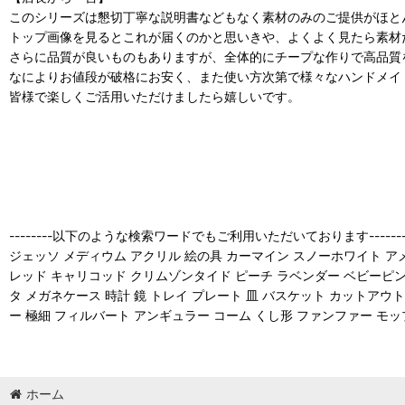
このシリーズは懇切丁寧な説明書などもなく素材のみのご提供がほと
トップ画像を見るとこれが届くのかと思いきや、よくよく見たら素材
さらに品質が良いものもありますが、全体的にチープな作りで高品質
なによりお値段が破格にお安く、また使い方次第で様々なハンドメイ
皆様で楽しくご活用いただけましたら嬉しいです。
--------以下のような検索ワードでもご利用いただいております-------
ジェッソ メディウム アクリル 絵の具 カーマイン スノーホワイト 
レッド キャリコッド クリムゾンタイド ピーチ ラベンダー ベビーピンク
タ メガネケース 時計 鏡 トレイ プレート 皿 バスケット カットアウ
ー 極細 フィルバート アンギュラー コーム くし形 ファンファー モ
ホーム