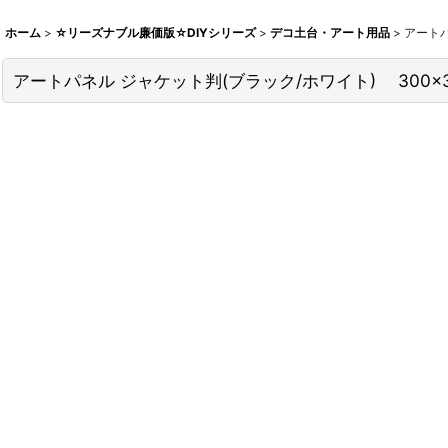
ホーム
>
☆リーズナブル廉価版☆DIYシリーズ
>
デコ土台・アート用品
>
アートパ
アートパネル ジャケット判(ブラック/ホワイト) 300×3