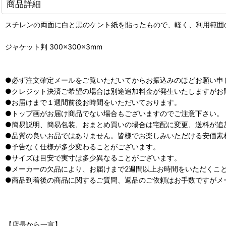
商品詳細
スチレンの両面に白と黒のケント紙を貼ったもので、軽く、利用範囲
ジャケット判 300×300×3mm
●必ず注文確定メールをご覧いただいてからお振込みのほどお願い申
●クレジット決済ご希望の場合は別途追加料金が発生いたしますがお
●お届けまで１週間前後お時間をいただいております。
●トップ画がお届け商品でない場合もございますのでご注意下さい。
●簡易説明、簡易包装、おまとめ買いの場合は宅配に変更、送料が追
●品質の良いお品ではありません。皆様でお楽しみいただける安価素
●予告なく仕様が多少変わることがございます。
●サイズは目安で実寸は多少異なることがございます。
●メーカーの欠品により、お届けまで2週間以上お時間をいただくこ
●商品到着後の商品に関するご質問、返品のご依頼はお手数ですがメ
【店長から一言】