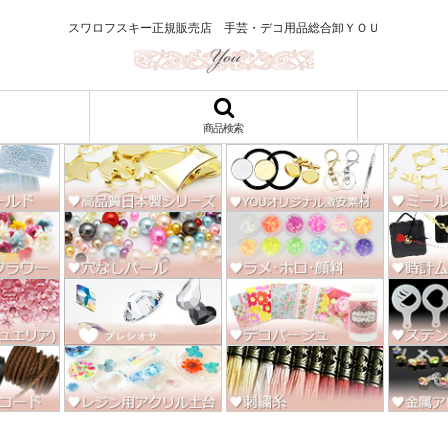
ロ122円～、UVレジン、デコパージュ、トールペイント、シルクスクリー
スワロフスキー正規販売店 手芸・デコ用品総合卸ＹＯＵ
商品検索