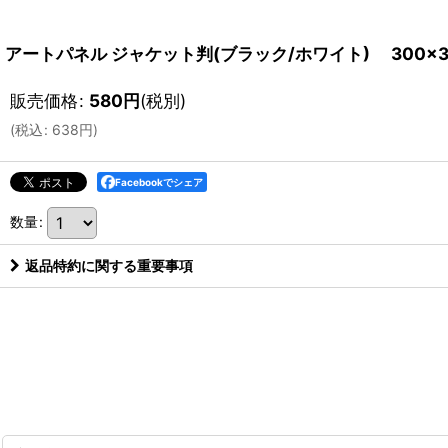
アートパネル ジャケット判(ブラック/ホワイト) 300×3
販売価格
:
580
円
(税別)
(
税込
:
638
円
)
Facebookでシェア
数量
:
返品特約に関する重要事項