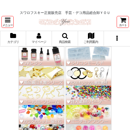
★スワロ122円～、UVレジン、デコパージュ、トールペイント、シルクスク
リーン激安★
スワロフスキー正規販売店 手芸・デコ用品総合卸ＹＯＵ
メニュー
カート
カテゴリ
マイページ
商品検索
ご利用案内