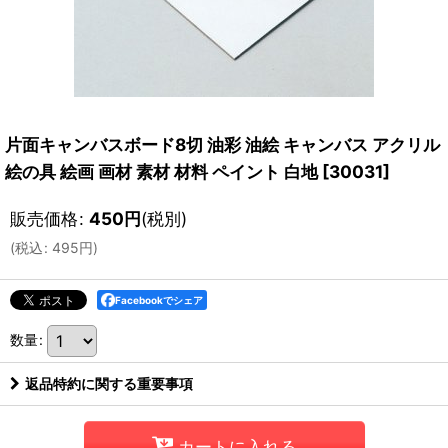
片面キャンバスボード8切 油彩 油絵 キャンバス アクリル
絵の具 絵画 画材 素材 材料 ペイント 白地
[
30031
]
販売価格
:
450
円
(税別)
(
税込
:
495
円
)
Facebookでシェア
数量
:
返品特約に関する重要事項
カートに入れる