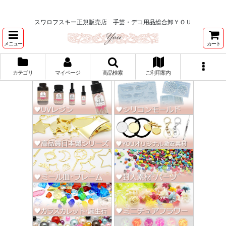
★スワロ122円～、UVレジン、デコパージュ、トールペイント、シルクスク
リーン激安★
スワロフスキー正規販売店 手芸・デコ用品総合卸ＹＯＵ
メニュー
カート
カテゴリ
マイページ
商品検索
ご利用案内