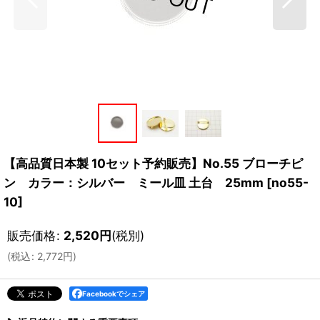
【高品質日本製 10セット予約販売】No.55 ブローチピ
ン カラー：シルバー ミール皿 土台 25mm
[
no55-
10
]
販売価格
:
2,520
円
(税別)
(
税込
:
2,772
円
)
Facebookでシェア