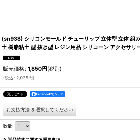
(sn938) シリコンモールド チューリップ 立体型 立体 組
土 樹脂粘土 型 抜き型 レジン用品 シリコーン アクセサリ
販売価格
:
1,850
円
(税別)
(
税込
:
2,035
円
)
Facebookでシェア
お支払方法
を選択してください
数量
:
返品特約に関する重要事項