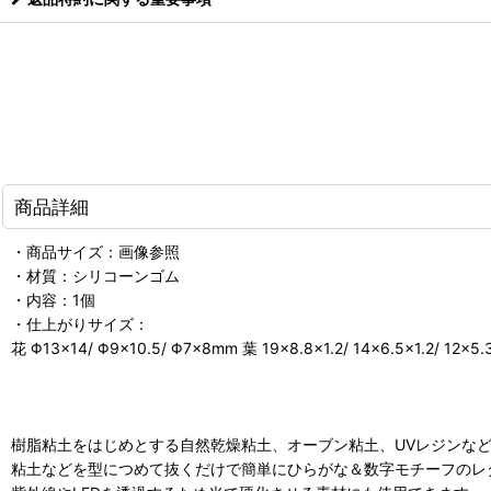
商品詳細
・商品サイズ：画像参照
・材質：シリコーンゴム
・内容：1個
・仕上がりサイズ：
花 Φ13×14/ Φ9×10.5/ Φ7×8mm 葉 19×8.8×1.2/ 14×6.5×1.2/ 12×5
樹脂粘土をはじめとする自然乾燥粘土、オーブン粘土、UVレジンな
粘土などを型につめて抜くだけで簡単にひらがな＆数字モチーフのレ