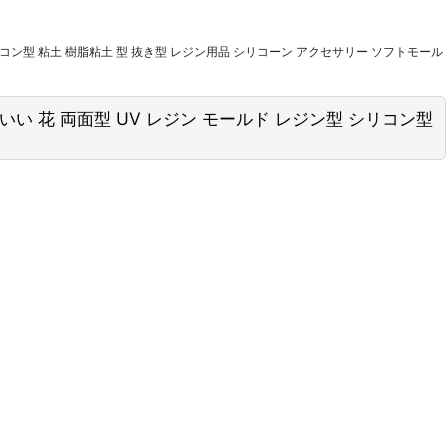
 シリコン型 粘土 樹脂粘土 型 抜き型 レジン用品 シリコーン アクセサリー ソフトモール
わいい 花 両面型 UV レジン モールド レジン型 シリコン型