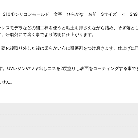
4 S104)シリコンモールド 文字 ひらがな 名前 Sサイズ ＜ Sn
ンレスモデラなどの細工棒を使うと粘土を押さえながら詰め、そぎ落と
す。研磨剤にて磨く事でより透明に仕上がります。
、硬化後取り外した後は柔らかい布に研磨剤をつけ磨きます。仕上げに
す。UVレジンやツヤ出しニスを2度塗りし表面をコーティングする事で
ません。