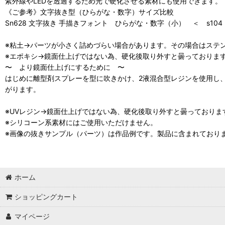
紫外線やLEDを透過するため光で硬化させる素材にも使用できます。
《ご参考》文字抜き型（ひらがな・数字）サイズ比較
Sn628 文字抜き 手描きフォント ひらがな・数字（小） ＜ s10
※粘土→パーツが小さく詰めづらい場合があります。その場合はステ
※エポキシ→鏡面仕上げではない為、硬化後取り外すと曇っておりま
〜 より鏡面仕上げにするために 〜
はじめに離型剤スプレーを型に吹きかけ、2液混合型レジンを使用し
がります。
※UVレジン→鏡面仕上げではない為、硬化後取り外すと曇っておりま
※シリコーン系素材にはご使用いただけません。
※画像の抜きサンプル（パーツ）は作品例です。製品に含まれており
ホーム
ショッピングカート
マイページ