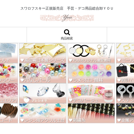
ロ122円～、UVレジン、デコパージュ、トールペイント、シルクスクリー
スワロフスキー正規販売店 手芸・デコ用品総合卸ＹＯＵ
商品検索