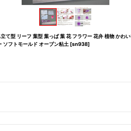
み立て型 リーフ 葉型 葉っぱ 葉 花 フラワー 花弁 植物 かわい
ー ソフトモールド オーブン粘土
[
sn938
]