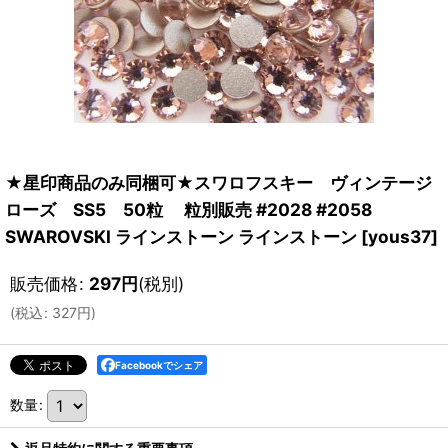
★星印商品のみ同梱可★スワロフスキー ヴィンテージ
ローズ SS5 50粒 粒別販売 #2028 #2058
SWAROVSKI ラインストーン ラインストーン
[
yous37
]
販売価格
:
297
円
(税別)
(
税込
:
327
円
)
Facebookでシェア
数量
: