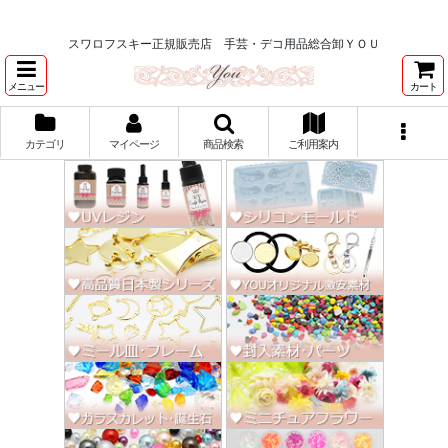
★スワロ122円～、UVレジン、デコパージュ、トールペイント、シルクスク
リーン激安★
スワロフスキー正規販売店 手芸・デコ用品総合卸ＹＯＵ
メニュー
カート
カテゴリ
マイページ
商品検索
ご利用案内